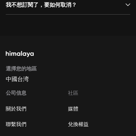
我不想訂閱了，要如何取消？
通過網頁端訂閱如何取消？
點擊這裡
通過手機端訂閱如何取消？
選擇您的地區
Apple Store取消訂閱
中國台湾
方法
Google Play取消訂閱方法
公司信息
社區
關於我們
媒體
聯繫我們
兌換權益