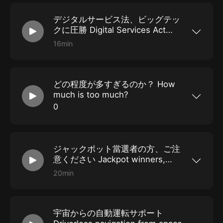
す。さていったいどういう內容なのでしょうか。
/ 単語の解説や日本語訳はこちらから
デジタルサービス法、ビッグテッ
https://matt-english.com/podcast/20220721
クに圧勝 Digital Services Act
bears down on Big Tech
16min
今回 2022年07月20日の記事は「デジタルサービ
ス法、ビッグテックに圧勝 Digital Services Act
bears down on Big Tech」という內容です。さ
ていったいどういう內容なのでしょうか。 / 単語
どの程度が多すぎるのか？ How
の解説や日本語訳はこちらから https://matt-
english.com/podcast/20220720
much is too much?
0
今回 2022年07月19日の記事は「どの程度が多す
ぎるのか？ How much is too much?」という內
容です。さていったいどういう內容なのでしょう
か。 / 単語の解説や日本語訳はこちらから
ジャックポット當選者の方、ご注
https://matt-english.com/podcast/20220719
意ください Jackpot winners,
beware!
20min
今回 2022年07月15日の記事は「ジャックポット
當選者の方、ご注意ください Jackpot winners,
beware!」という內容です。さていったいどうい
う內容なのでしょうか。 / 単語の解説や日本語訳
宇宙からの自動運転サポート
はこちらから https://matt-
english.com/podcast/20220715