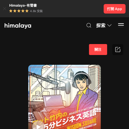
Himalaya-有聲書
打開 App
4.8k 安裝
探索
關注