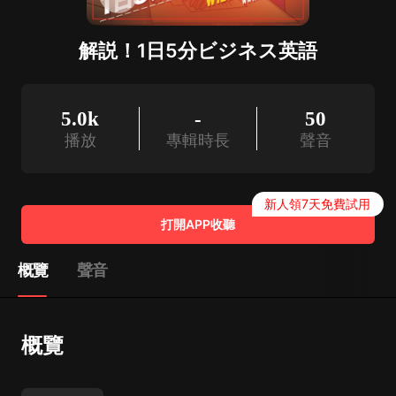
解説！1日5分ビジネス英語
5.0k
-
50
播放
專輯時長
聲音
新人領7天免費試用
打開APP收聽
概覽
聲音
概覽