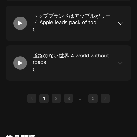
畫期的な機械 A game-changing machine for
liver transplantation」という內容です。さていっ
たいどういう內容なのでしょうか。 / 単語の解説
トップブランドはアップルがリー
や日本語訳はこちらから https://matt-
english.com/podcast/20220711
ド Apple leads pack of top
brands
0
今回 2022年07月08日の記事は「トップブランド
はアップルがリード Apple leads pack of top
brands」という內容です。さていったいどういう
內容なのでしょうか。 / 単語の解説や日本語訳は
道路のない世界 A world without
こちらから https://matt-
english.com/podcast/20220708
roads
0
今回 2022年07月07日の記事は「道路のない世界
A world without roads」という內容です。さて
いったいどういう內容なのでしょうか。 / 単語の
解説や日本語訳はこちらから https://matt-
english.com/podcast/20220707
1
2
3
...
5