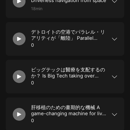
Driverless navigation from space
18min
今回 2022年07月14日の記事は「宇宙からの自動
運転サポート Driverless navigation from
space」という內容です。さていったいどういう
內容なのでしょうか。 / 単語の解説や日本語訳は
デトロイトの空港でパラレル・リ
こちらから https://matt-
english.com/podcast/20220714
アリティが「離陸」 Parallel
Reality “takes off” at US airport
0
今回 2022年07月13日の記事は「デトロイトの空
港でパラレル・リアリティが「離陸」 Parallel
Reality “takes off” at US airport」という內容で
す。さていったいどういう內容なのでしょうか。
ビッグテックは醫療を支配するの
/ 単語の解説や日本語訳はこちらから
https://matt-english.com/podcast/20220713
か？ Is Big Tech taking over
Healthcare?
0
今回 2022年07月12日の記事は「ビッグテックは
醫療を支配するのか？ Is Big Tech taking over
Healthcare?」という內容です。さていったいど
ういう內容なのでしょうか。 / 単語の解説や日本
肝移植のための畫期的な機械 A
語訳はこちらから https://matt-
english.com/podcast/20220712
game-changing machine for liver
transplantation
0
今回 2022年07月11日の記事は「肝移植のための