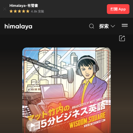
Himalaya-有聲書
打開 App
4.8k 安裝
探索