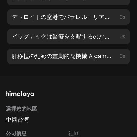
デトロイトの空港でパラレル・リアリティが「離陸」 Parallel Reality “takes off” at US airport
0s
ビッグテックは醫療を支配するのか？ Is Big Tech taking over Healthcare?
0s
肝移植のための畫期的な機械 A game-changing machine for liver transplantation
0s
選擇您的地區
中國台湾
公司信息
社區