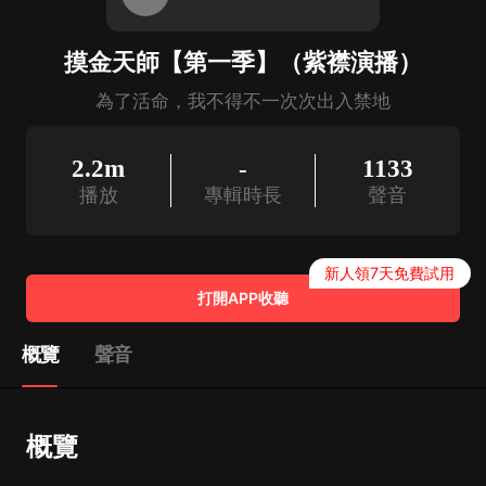
摸金天師【第一季】（紫襟演播）
為了活命，我不得不一次次出入禁地
2.2m
-
1133
播放
專輯時長
聲音
新人領7天免費試用
打開APP收聽
概覽
聲音
概覽