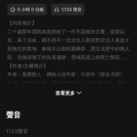
0 小時 0 分鐘
1,133 聲音
【內容簡介】
二十歲那年我因為貪財收了一件不該收的古董，從那以
后，為了活命，我不得不一次次出入那些對於活人來說十
死無生的禁地。秦嶺大山里的墓葬群，西北戈壁中的無人
區，浩瀚深海下的失落遺跡，雪域高原上的死亡禁區……
【作者/主播簡介】
作者：風塵散人，網絡小說作家，代表作《摸金天師》
主播：有聲的紫襟，喜馬拉雅FM超人氣王牌主播，聲音
磁性，演播方式多變，擅長恐怖懸疑類小說，在喜馬拉雅
查看更多
已獲得400萬粉絲，長期霸榜全球華語博客巔峰榜，代表
作《藏地密碼》《摸金天師》。
聲音
1133聲音