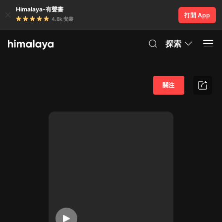
Himalaya-有聲書
打開 App
4.8k 安裝
探索
關注