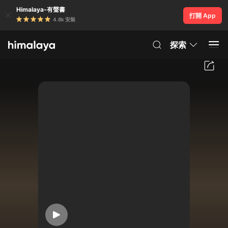
Himalaya-有聲書
打開 App
4.8k 安裝
探索