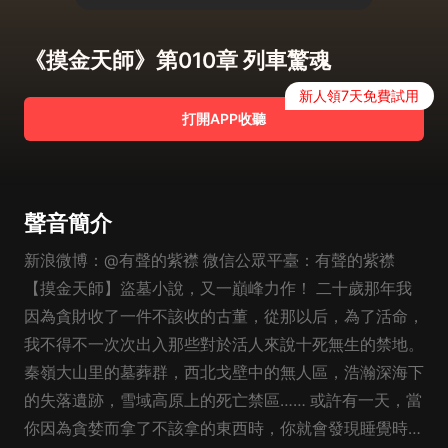
《摸金天師》第010章 列車驚魂
新人領7天免費試用
打開APP收聽
聲音簡介
新浪微博：@有聲的紫襟 微信公眾平臺：有聲的紫襟
【摸金天師】盜墓小說，又一巔峰力作！ 二十歲那年我
因為貪財收了一件不該收的古董，從那以后，為了活命，
我不得不一次次出入那些對於活人來說十死無生的禁地。
秦嶺大山里的墓葬群，西北戈壁中的無人區，浩瀚深海下
的失落遺跡，雪域高原上的死亡禁區…… 或許有一天，當
你因為貪婪而拿了不該拿的東西時，你就會發現睡覺時有