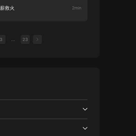
抱薪救火
2min
3
...
23