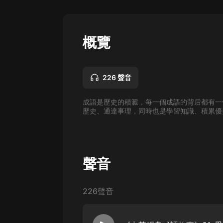
懸疑
科幻
概覽
好書精講
外語
226 聲音
耽美
成語是歷史的積澱，每一個成語的背后都有一
認知思維
歷史、通達事理，同時也是學習知識、積累優
人文
音樂
聲音
粵語
頭條
226聲音
娛樂