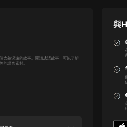
灰姑娘音樂
郭德綱於謙相聲全集
與H
德雲社郭德綱相聲VIP
安全警長啦咘啦哆·假期篇|新篇章加
更|寶寶巴士故事
寶寶巴士
個含義深遠的故事。閱讀成語故事，可以了解
凡人修仙傳|楊洋主演影視原著|薑廣
美的語言素材。
濤配音多播版本
光合積木
摸金天師【第一季】（紫襟演播）
有聲的紫襟
無敵六皇子|爆笑穿越|無敵流皇子|安
燃領銜有聲小說
安燃