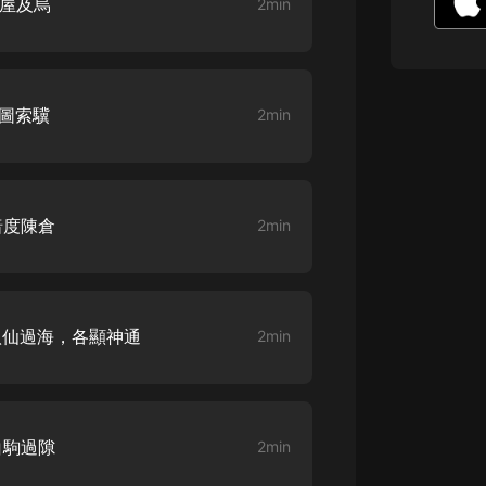
愛屋及烏
2min
生命科學篇1-2·猴子警長科學探案記|
寶寶巴士科普
寶寶巴士
【新民間劇場】我的老千江湖｜ 有聲
的紫襟｜ 魔幻千手
按圖索驥
2min
有聲的紫襟
《夜色鋼琴曲》
夜色鋼琴曲趙海洋
暗度陳倉
2min
太荒吞天訣丨熱血玄幻丨紫襟領銜有
聲劇
有聲的紫襟
 八仙過海，各顯神通
2min
嫡女貴嫁 | 一刀蘇蘇團隊制作 | 古言
宮鬥重生爽文 多人有聲劇
一刀蘇蘇
中國大案紀實 | 每日一驚案！真實案
白駒過隙
2min
件恐怖刑偵尚文
大舌頭尚文