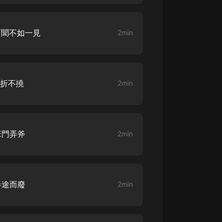
大秦：不裝了，你爹我是秦始皇丨爆
笑穿越丨伍壹劇社多人劇|趙家繼承
百聞不如一見
2min
人秦朝
伍壹劇社
詭秘之主 | 多人有聲劇丨同名動畫原
著 | 西幻克蘇魯 | 烏賊作品
8082Audio
百折不撓
2min
重生1980：開局迎娶姐姐閨蜜丨頭
陀淵領銜丨重生八零丨精品多人有聲
劇
頭陀淵講故事
班門弄斧
2min
成何體統丨雙穿反套路爆笑爽文丨冷
月淺淺&倔強的小紅丨精品多人有聲
劇
o冷月淺淺o
半途而廢
2min