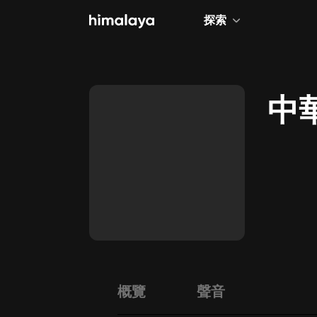
探索
全部
小說
中
個人成長
相聲評書
兒童
歷史
情感治愈
健康養生
商業財經
概覽
聲音
廣播劇