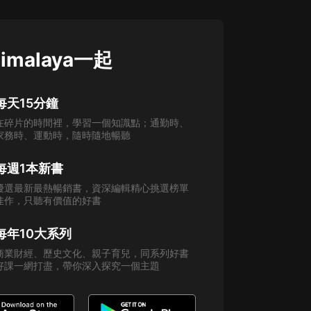
imalaya一起
每天15分鐘
在碎片的時間裡，學習一個知識點；通勤時、
家務時、運動時，隨時隨地暢聽
每週1本新書
優選最新最熱暢銷書，資深編輯精心挑選榜單
佳作，只聽有價值的好書
每年10大系列
商業財經、歷史文化、親子育兒，同系列好書
好課一網打盡，帶你深入探究一個主題