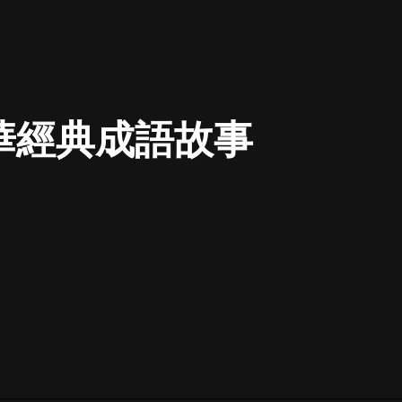
最佳女婿｜都市異能多人有聲劇｜一
種侃侃｜有聲小說
華經典成語故事
一種侃侃
米小圈上學記:一二三年級 | 暢銷出版
物
米小圈
破壞者聯盟篇1-4季·猴子警長科學探
案記|寶寶巴士
寶寶巴士
大奉打更人丨頭陀淵領銜多人有聲
劇|暢聽全集|王鶴棣、田曦薇主演影
視劇原著|賣報小郎君
頭陀淵講故事
總有這樣的歌只想一個人聽