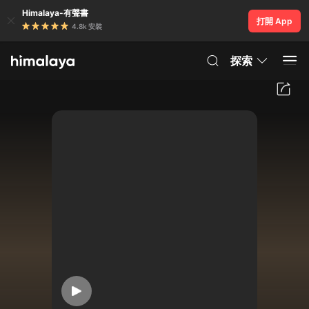
Himalaya-有聲書
打開 App
4.8k 安裝
探索