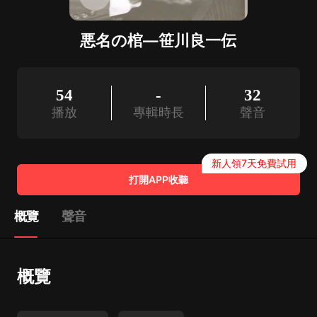
悪名の棺―笹川良一伝
54
-
32
播放
專輯時長
聲音
新人領7天免費試用
打開APP收聽
概覽
聲音
概覽