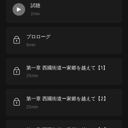
試聴
る。自身で「私は世界で一番金持ちのファシストであ
2min
る」と語る一方、現在の日本財団を創設するなど社會活
動にも奔走し、「社會奉仕活動に熱心なお爺さん」とい
うイメージも強い。悪い噂も絶えないが、その人生のス
プロローグ
ケールの壯大さゆえ、本當の「笹川良一」を知ることは
6min
困難となっている。世間一般に知られる「笹川良一像」
は、一體本當の彼なのか？その「悪名」の裏側にある素
顔の笹川良一を浮き上がらせるべく、著者が禁斷の棺を
第一章 西國街道ー家郷を越えて【1】
開けた・・・あまりにも壯絶なその人生から、社會を、
25min
そして自分自身の人生を考えるヒントにもなる重厚な一
本。あなたも棺を開け、生身の笹川良一に、觸れてみて
ください。
第一章 西國街道ー家郷を越えて【2】
25min