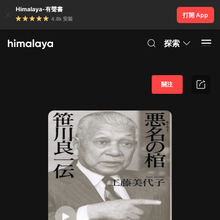
Himalaya-有聲書
打開 App
4.8k 安裝
探索
關注