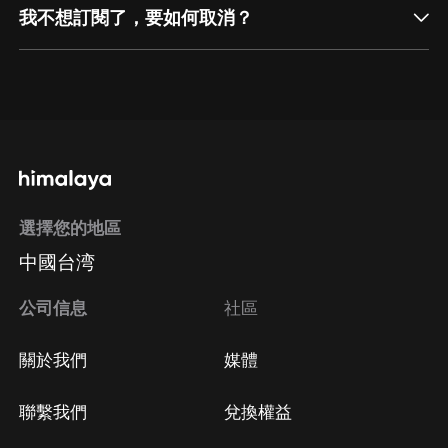
我不想訂閱了，要如何取消？
通過網頁端訂閱如何取消？
點擊這裡
通過手機端訂閱如何取消？
選擇您的地區
Apple Store取消訂閱
中國台湾
方法
Google Play取消訂閱方法
公司信息
社區
關於我們
媒體
聯繫我們
兌換權益