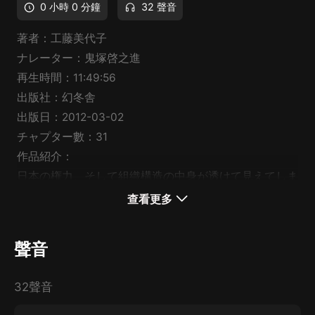
0 小時 0 分鐘
32 聲音
著者：工藤美代子
ナレーター：鬼塚啓之進
再生時間：11:49:56
出版社：幻冬舎
出版日：2012-03-02
チャプター數：31
作品紹介：
日本の権力、そして組織構造の中身が透けて見えてしま
うような一本。政財界の黒幕、日本の首領（ドン）とま
查看更多
で呼ばれた政治家・笹川良一氏。現日本財団の會長も務
めた彼だが、怖い人・危ない人という悪評も絶えない―
聲音
そんな笹川氏の知られざる素顔は、日本社會について、
そして人生について考えるきっかけとなるでしょう。笹
32聲音
川良一は、右翼、また政財界の黒幕としても扱われ、
「日本の首領（ドン）」とまで呼ばれた大物政治家であ