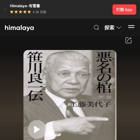
Himalaya-有聲書
打開 App
4.8k 安裝
探索