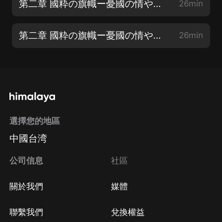
第二章 國粋の旗幟ー憂國の情やみがたし【2】
26min
第二章 國粋の旗幟ー憂國の情やみがたし【3】
26min
選擇您的地區
中國台湾
公司信息
社區
關於我們
媒體
聯繫我們
兌換權益