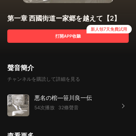
第一章 西國街道ー家郷を越えて【2】
新人領7天免費試用
打開APP收聽
聲音簡介
チャンネルを購読して詳細を見る
悪名の棺―笹川良一伝
54次播放
32條聲音
查看更多