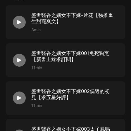
太子殿下，麻煩您能讓讓嗎？
盛世醫香之嫡女不下嫁-片花【強推重
【作者介紹】錦池
生甜寵爽文】
【主播介紹】
3min
貓又-飾旁白
沉寂-飾百里鳳鳴、範俞嶸等
盛世醫香之嫡女不下嫁001兔死狗烹
點兒-飾範清遙、沛涵等
【新書上線求訂閱】
肆犽-飾百里榮澤、紀弘遼等
11min
小玖-飾範雪凝、淩娓等
盛世醫香之嫡女不下嫁002偶遇的初
見【求五星好評】
11min
盛世醫香之嫡女不下嫁003太子鳳鳴