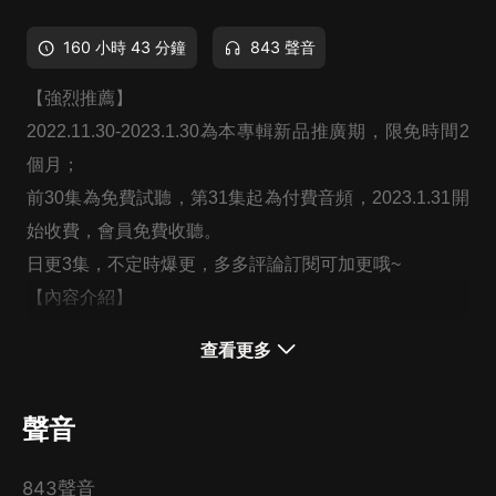
160 小時 43 分鐘
843 聲音
【強烈推薦】
2022.11.30-2023.1.30
為本專輯新品推廣期
，限免時間2
個月；
前30集為免費試聽，第31集起為付費音頻，
2023.1.31開
始收費，
會員免費收聽。
日更3集，不定時爆更，多多評論訂閱可加更哦~
【內容介紹】
那一世，範清遙是名門之女，神醫傳人，可她一家死無全
查看更多
屍。被榨干價值的她打入冷宮，慘死在他手中的剔骨刀
下。
聲音
再次睜眼，她竟是回到了十歲那年。
這一世，親人要護，仇人要鬥，只是這條復仇之路走著，
843聲音