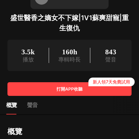
盛世醫香之嫡女不下嫁|1V1蘇爽甜寵|重
生復仇
3.5k
160h
843
播放
專輯時長
聲音
新人領7天免費試用
打開APP收聽
概覽
聲音
概覽