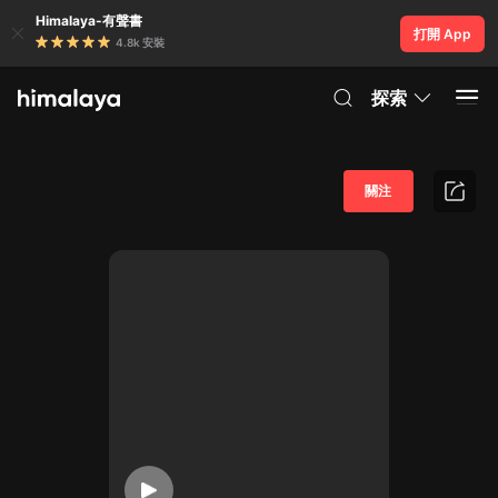
Himalaya-有聲書
打開 App
4.8k 安裝
探索
關注