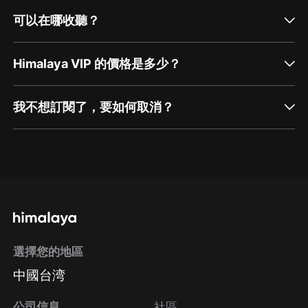
可以在哪收聽？
Himalaya VIP 的價格是多少？
我不想訂閱了，要如何取消？
通過網頁端訂閱如何取消？
點擊這裡
通過手機端訂閱如何取消？
選擇您的地區
Apple Store取消訂閱
中國台湾
方法
Google Play取消訂閱方法
公司信息
社區