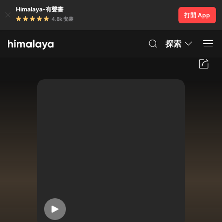
Himalaya-有聲書
打開 App
4.8k 安裝
探索