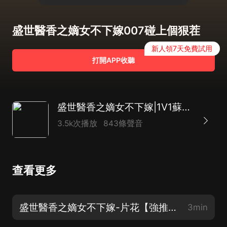
盛世醫香之嫡女不下嫁007碰上個狠茬
新人領7天免費試用
打開APP收聽
盛世醫香之嫡女不下嫁|1V1蘇爽甜寵|重生復仇
3.5k次播放
843條聲音
查看更多
盛世醫香之嫡女不下嫁-片花【強推重生甜寵爽文】
3min