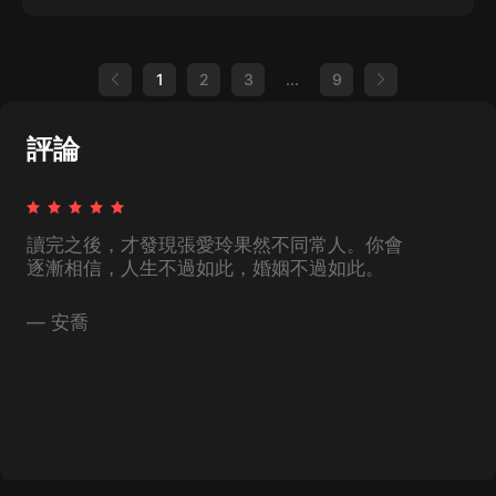
1
2
3
...
9
評論
讀完之後，才發現張愛玲果然不同常人。你會
逐漸相信，人生不過如此，婚姻不過如此。
—
安喬