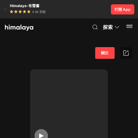
Himalaya-有聲書
打開 App
4.8k 安裝
探索
關注