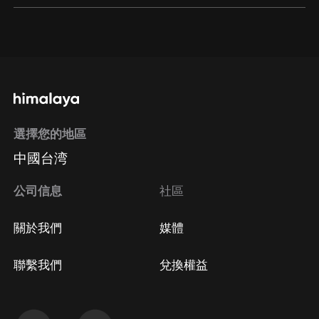
通過網頁端訂閱如何取消？
點擊這裡
通過手機端訂閱如何取消？
選擇您的地區
Apple Store取消訂閱
中國台湾
方法
Google Play取消訂閱方法
公司信息
社區
關於我們
媒體
聯繫我們
兌換權益