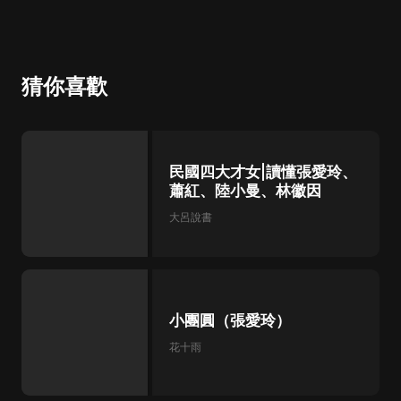
猜你喜歡
民國四大才女|讀懂張愛玲、
蕭紅、陸小曼、林徽因
大呂說書
小團圓（張愛玲）
花十雨