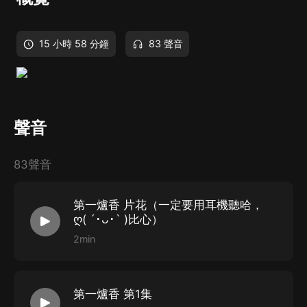
15 小時 58 分鐘
83 聲音
聲音
83聲音
第一爐香 片花（一定要用耳機聽哈，
ღ( ´･ᴗ･` )比心）
2min
第一爐香 第1集