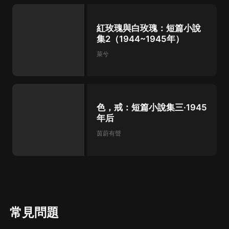
紅玫瑰與白玫瑰：短篇小說
集2（1944~1945年）
萊兮
色，戒：短篇小說集三·1945
年后
茵蔚有聲
常見問題