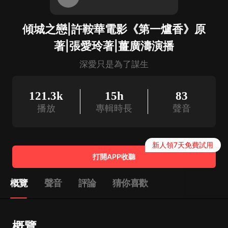
傾城之戀|許鞍華電影《第一爐香》原
著|張愛玲著|薑廣濤演播
深愛只是為了謀生
121.3k
15h
83
播放
專輯時長
聲音
新人領7天免費試用
打開APP收聽
概覽
聲音
評論
猜你喜歡
概覽