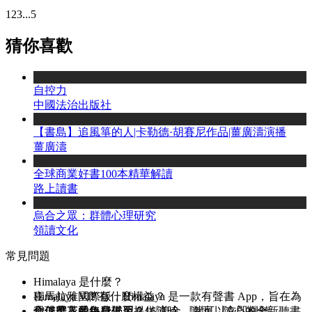
1
2
3
...
5
猜你喜歡
自控力
中國法治出版社
【書島】追風箏的人|卡勒德·胡賽尼作品|薑廣濤演播
薑廣濤
全球商業好書100本精華解讀
路上讀書
烏合之眾：群體心理研究
領讀文化
常見問題
Himalaya 是什麼？
喜馬拉雅國際版，Himalaya 是一款有聲書 App，旨在為
Himalaya VIP 有什麼權益？
全球華人的終身學習提供隨時、隨地、隨心的全新聽書
你僅需花費每日低至 0.16 美金，就可以立即暢聽
我怎麼享受免費試用？