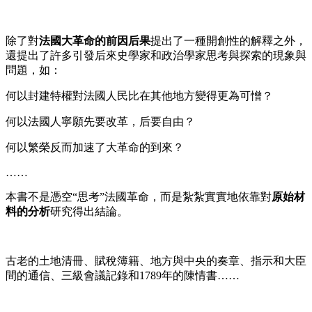
除了對
法國大革命的前因后果
提出了一種開創性的解釋之外，
還提出了許多引發后來史學家和政治學家思考與探索的現象與
問題，如：
何以封建特權對法國人民比在其他地方變得更為可憎？
何以法國人寧願先要改革，后要自由？
何以繁榮反而加速了大革命的到來？
……
本書不是憑空“思考”法國革命，而是紮紮實實地依靠對
原始材
料的分析
研究得出結論。
古老的土地清冊、賦稅簿籍、地方與中央的奏章、指示和大臣
間的通信、三級會議記錄和1789年的陳情書……