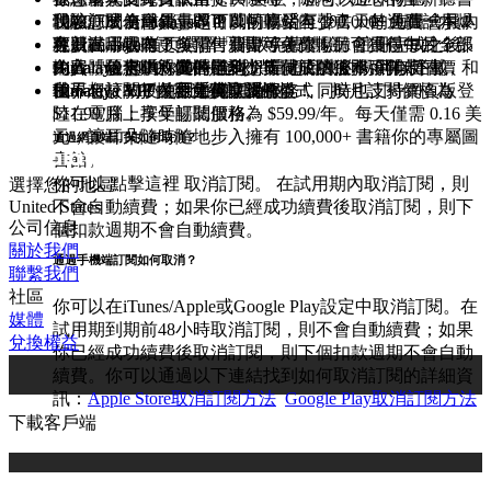
體驗。成為會員，即可以暢聽站內 100,000+ 海量會員內
100,000+ 全球銷量超百萬的暢銷有聲書，每週聽一本爆
現在訂閱 Himalaya VIP 即可享受至少 7 天的免費試用！
我該怎麼使用優惠碼？
容。
款新書，還有更多預售新書等著你！另可獲得每月 5 張
免費試用期內，無需付費即可免費暢聽會員包中的全部
在 Himalaya 首⻚選擇「開啟免費體驗」註冊完成之後,
可以在哪收聽？
免費體驗卡贈親友的福利，等同於贈送 1 張年卡的價
內容，包含 100,000+ 全球銷量超百萬的暢銷有聲書，和
輸入「優惠碼」選擇申請，支付成功後即可開啟
Himalaya 提供你隨時隨地想听就听的服務, 可以下載
Himalaya VIP 的價格是多少？
值。
世界名校教授的原聲英文課程。
Himalaya VIP 內容免費暢聽權益！
Himalaya APP 使用手機享受服務，同時也支持網頁版登
Himalaya VIP 採用連續訂閱的模式，按月訂閱價格為
我不想訂閱了，要如何取消？
陸在電腦上享受暢聽服務。
$11.99/月；按年訂閱價格為 $59.99/年。每天僅需 0.16 美
元，讓耳朵隨時隨地步入擁有 100,000+ 書籍你的專屬圖
通過網頁端訂閱如何取消？
書館。
你可以
點擊這裡
取消訂閱。 在試用期內取消訂閱，則
選擇您的地區
不會自動續費；如果你已經成功續費後取消訂閱，則下
United States
公司信息
個扣款週期不會自動續費。
關於我們
通過手機端訂閱如何取消？
聯繫我們
社區
你可以在iTunes/Apple或Google Play設定中取消訂閱。在
媒體
試用期到期前48小時取消訂閱，則不會自動續費；如果
兌換權益
你已經成功續費後取消訂閱，則下個扣款週期不會自動
續費。你可以通過以下連結找到如何取消訂閱的詳細資
訊：
Apple Store取消訂閱方法
Google Play取消訂閱方法
下載客戶端