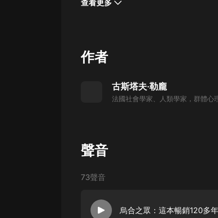
查看更多
戲曲
旅遊
免費專區
作者
暢銷書
其他
古斯塔夫·勒龐
法國社會學家、人類學家，群體心
聲音
73聲音
烏合之眾：這本暢銷120多年