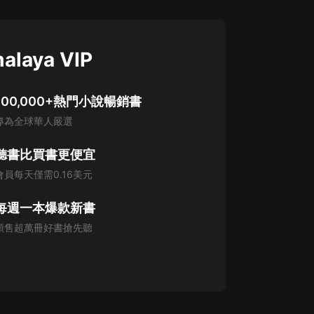
alaya VIP
100,000+熱門小說暢銷書
專為全球華人嚴選
聽書比買書更便宜
會員每天僅需0.16美元
每週一本爆款新書
預售超萬冊好書搶先聽