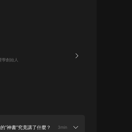
大秦：不裝了，你爹我是秦始皇丨爆
笑穿越丨伍壹劇社多人劇|趙家繼承
人秦朝
伍壹劇社
詭秘之主 | 多人有聲劇丨同名動畫原
著 | 西幻克蘇魯 | 烏賊作品
8082Audio
重生1980：開局迎娶姐姐閨蜜丨頭
理學創始人
陀淵領銜丨重生八零丨精品多人有聲
劇
頭陀淵講故事
成何體統丨雙穿反套路爆笑爽文丨冷
月淺淺&倔強的小紅丨精品多人有聲
劇
o冷月淺淺o
的“神書”究竟講了什麼？
3min