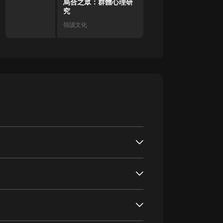
烏合之眾：群體心理研
究
領讀文化