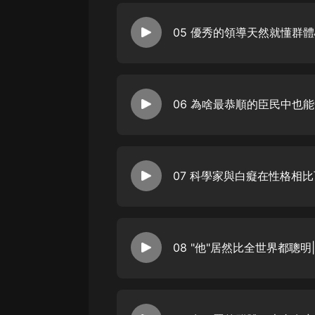
在起著重大作用。作者指出：真正
我們會讓它變得難以辨認。作者的
怎樣的方式發揮威力 / 2群體的力
的宏大暴烈的事情。只有思想、觀
界不會只包含一個真理，如果我們只
但是群體卻總是會急於采取行動。
素。那些讓人難以忘記的歷史事件
生這些群體的新教條，我們是有目
至是潛移默化中產生的可以看得見
舊教條一樣。換句話說，這種力量
為人類一代代傳下來的思維結構是很
神權，將會很快被群眾的神權所替
這個時代。就是人類思想正在經歷
在這一集里我們主要和各位談到—
很好地反映了這些階級狹隘的思想
型的基礎構成需要兩個基本因素。
體正在成為熱門話題，但是對於這
自私。這種新勢力的力量不斷變大
個很重要的因素，因為我們的文明
者，他們的生活與群體的生活距離
經混亂的頭腦，他們向教會的道德
科...
所以，當那些研究者把目光轉向這
之以鼻的。他們跟我們談科學是怎
有犯罪群體了。毫無疑問，犯罪群
廷，並且提醒我們啟示性的真理所
獻、勇於獻身的群體，以及各種各
晚了。即使神寵真的打動了他們，
理表現而已。我們如果想要了解群
生和之前一樣的影響了，因為他們
罪達到目的，這就如同你想要去了
兒了。當今的群眾已經拋棄了諸神
面的。從客觀事實的表現來看，世
且已經...
者，所有信仰的使者，以及那些傑
夥里一個很小的頭目，他們都是心
體性格的了解是出自本能，並且非
容易建立起他們的領導者地位。就
力就十分獨到，但是，他似乎對其
種不了解，導致拿破...