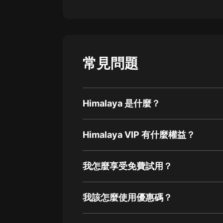
光最好的小夥伴，它是快樂兒歌的
響和作用，現在被家長們尤為重視
歌，喜歡粵語的父母可以讓孩子聽
常見問題
Himalaya 是什麼？
Himalaya VIP 有什麼權益？
我怎麼享受免費試用？
我該怎麼使用優惠碼？