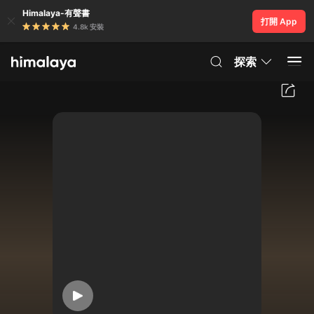
Himalaya-有聲書
打開 App
4.8k 安裝
探索