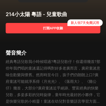
214小太陽 粵語 - 兒童歌曲
新人領7天免費試用
打開APP收聽
聲音簡介
經典粵語兒歌我小時候唱過?粵語兒歌仔！你還得幾首?那
些年我們唱的童謠還記得嗎對好多老廣而言，廣府童謠意
味住歡樂與懷舊。然而時至今日，孩子們仍朗朗上口?廣
府童謠可能就淨系得《月光光》、《落雨大》、《雞公
仔》幾首，大部分?廣府童謠近乎絕跡。豐富經典的快樂
兒歌，多姿多彩的兒時旋律，童年時光最好的小夥伴，它
是快樂兒歌的小精靈！童謠在幼兒對音樂語言學習方面的