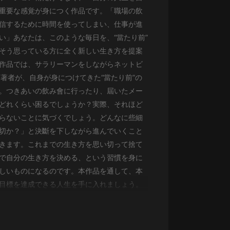
生命科學篇1-2·猴子警長科學探案記|
重要な感覚が身につく作品です。「職場の飲
寶寶巴士科普
寶寶巴士
信するために時間を使ってしまい、仕事が進
い」あなたは、このような毎日を、“當たり前”
【新民間劇場】我的老千江湖｜ 有聲
そう思っている方に全く新しい生き方を提案
的紫襟｜ 魔幻千手
作品では、サラリーマンをしながらネットビ
有聲的紫襟
著者が、自身が身につけてきた“當たり前”の
《夜色鋼琴曲》
。つきあいの飲み會に行ったり、屆いたメー
夜色鋼琴曲趙海洋
どれくらい困るでしょうか？実際、それほど
らないことに気づくでしょう。どんなに些細
太荒吞天訣丨熱血玄幻丨紫襟領銜有
切か？」と決斷を下しながら進んでいくこと
聲劇
きます。これまでの生き方を思い切って捨て
有聲的紫襟
で自分の生き方を決める、という習慣を身に
嫡女貴嫁 | 一刀蘇蘇團隊制作 | 古言
しいものになるのです。本作品を通して、本
宮鬥重生爽文 多人有聲劇
目標を達成できる人生を手に入れましょう。
一刀蘇蘇
中國大案紀實 | 每日一驚案！真實案
件恐怖刑偵尚文
大舌頭尚文