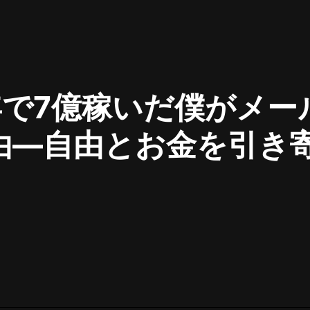
最佳女婿｜都市異能多人有聲劇｜一
種侃侃｜有聲小說
年で7億稼いだ僕がメー
一種侃侃
米小圈上學記:一二三年級 | 暢銷出版
由―自由とお金を引き
物
米小圈
人づきあい
破壞者聯盟篇1-4季·猴子警長科學探
案記|寶寶巴士
寶寶巴士
大奉打更人丨頭陀淵領銜多人有聲
劇|暢聽全集|王鶴棣、田曦薇主演影
視劇原著|賣報小郎君
頭陀淵講故事
總有這樣的歌只想一個人聽