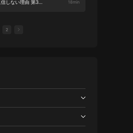
3年で7億稼いだ僕がメールを返信しない理由 第3章 あなたの大事な人はどこにいる?【3】
18min
2