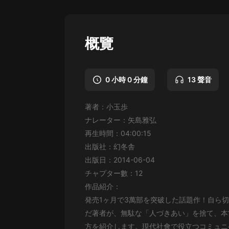
懸疑
科幻
概覽
好書精講
外語
0 小時 0 分鐘
13 聲音
耽美
著者：小玉歩
認知思維
ナレーター：矢島雅弘
人文
再生時間：04:00:15
出版社：幻冬舎
音樂
出版日：2014-06-04
粵語
チャプター數：12
作品紹介：
頭條
発売1ヶ月で3萬部を突破した話題作！自ら
娛樂
だ著者が、無駄な「人づきあい」を捨て、本
方を紹介します。現代社會で役立つコミュニ