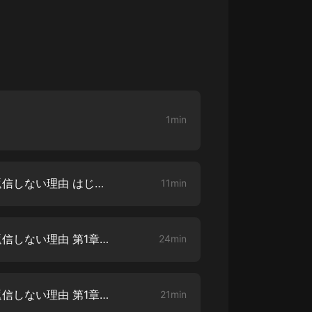
大秦：不裝了，你爹我是秦始皇丨爆
笑穿越丨伍壹劇社多人劇|趙家繼承
人秦朝
伍壹劇社
詭秘之主 | 多人有聲劇丨同名動畫原
著 | 西幻克蘇魯 | 烏賊作品
8082Audio
1min
重生1980：開局迎娶姐姐閨蜜丨頭
陀淵領銜丨重生八零丨精品多人有聲
劇
頭陀淵講故事
3年で7億稼いだ僕がメールを返信しない理由 はじめに
11min
成何體統丨雙穿反套路爆笑爽文丨冷
月淺淺&倔強的小紅丨精品多人有聲
劇
o冷月淺淺o
3年で7億稼いだ僕がメールを返信しない理由 第1章 人生を奪う不要な人間関係を切る19のリスト【1】
24min
3年で7億稼いだ僕がメールを返信しない理由 第1章 人生を奪う不要な人間関係を切る19のリスト【2】
21min