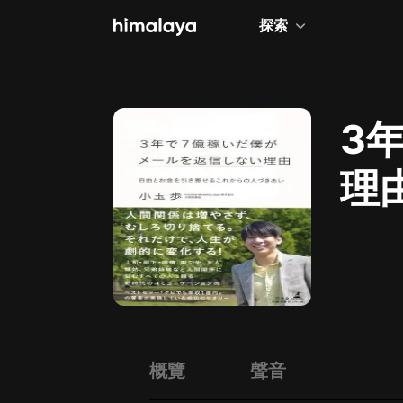
探索
全部
小說
3
個人成長
理
相聲評書
の
兒童
歷史
情感治愈
健康養生
商業財經
概覽
聲音
廣播劇