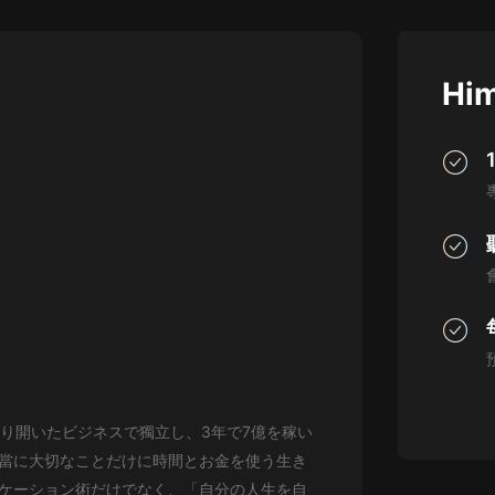
灰姑娘音樂
郭德綱於謙相聲全集
Him
德雲社郭德綱相聲VIP
安全警長啦咘啦哆·假期篇|新篇章加
更|寶寶巴士故事
寶寶巴士
凡人修仙傳|楊洋主演影視原著|薑廣
濤配音多播版本
光合積木
摸金天師【第一季】（紫襟演播）
有聲的紫襟
無敵六皇子|爆笑穿越|無敵流皇子|安
切り開いたビジネスで獨立し、3年で7億を稼い
燃領銜有聲小說
安燃
當に大切なことだけに時間とお金を使う生き
ケーション術だけでなく、「自分の人生を自