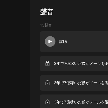
戲曲
聲音
旅遊
免費專區
13聲音
暢銷書
其他
試聴