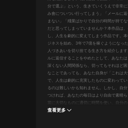
經典名著
分で選ぶ」という、生きていくうえで非常に
人物傳記
み會についつい行ってしまう」「メールに返
まない」「殘業ばかりで自分の時間が持てな
電影
だと思ってしまっていませんか？本作品は、
生活
し、人生を劇的に変えてしまう作品です。本
ジネスを始め、3年で7億を稼ぐようになった
英語
人づきあいを切り捨てる生き方を紹介します
日語
ルに返信することをやめたとして、あなたは
課程
深くない人間関係なら、切ってもそれほど困
なことであっても、あなた自身が「これは大
少兒教育
で、人生は劇的に充実したものに変わってい
二次元
るのは難しいかも知れません。しかし、自分
つければ、あなたの毎日はより自由で素晴ら
教育培訓
當に大切なものに適切に時間を使い、自分の
IT科技
查看更多
汽車