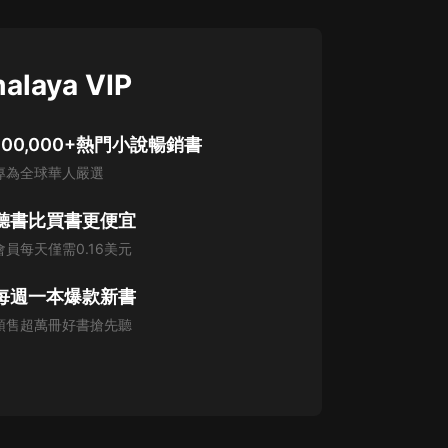
alaya VIP
100,000+熱門小說暢銷書
專為全球華人嚴選
聽書比買書更便宜
會員每天僅需0.16美元
每週一本爆款新書
預售超萬冊好書搶先聽