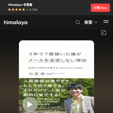
Himalaya-有聲書
打開 App
4.8k 安裝
探索