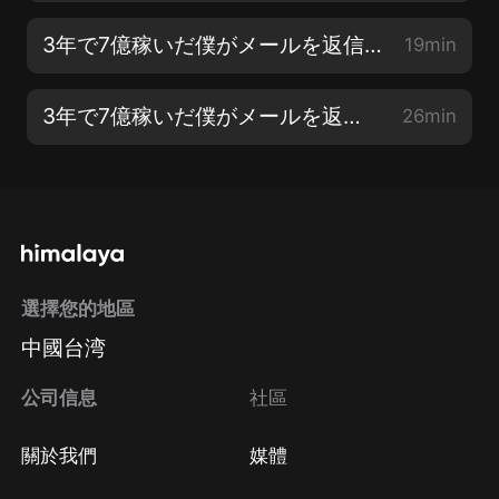
3年で7億稼いだ僕がメールを返信しない理由 第2章 いらない人づきあいは人生の質を落とす【3】
19min
3年で7億稼いだ僕がメールを返信しない理由 第3章 あなたの大事な人はどこにいる?【1】
26min
選擇您的地區
中國台湾
公司信息
社區
關於我們
媒體