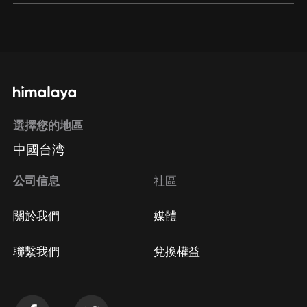
通過網頁端訂閱如何取消？
點擊這裡
通過手機端訂閱如何取消？
選擇您的地區
Apple Store取消訂閱
中國台湾
方法
Google Play取消訂閱方法
公司信息
社區
關於我們
媒體
聯繫我們
兌換權益