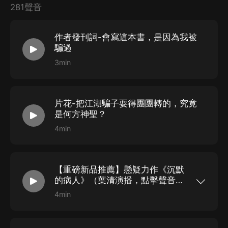
281聲音
作者發刊詞-會寫這本書，是因為我被
騙過
3min
片花-把江湖騙子耍得團團轉的，究竟
是何方神聖？
4min
【重磅新品推薦】懸疑力作《沉默
的病人》（葉清演播，點擊聲音頁
鏈接跳轉收聽）
4min
多少看似完美的夫妻，都在等待殺死對方的契機
——揭開“完美夫妻”背后的殘酷真相！ 點我跳轉收
聽 出版1年來，發行102個版本，熱銷45國，世界
範圍內銷量突破300萬冊，引爆沉默多時的歐美懸