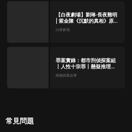
【白夜劇場】劉琳·長夜難明
| 紫金陳《沉默的真相》原著
|壞小孩 | 無證之罪
白夜劇場
罪案實錄：都市刑偵探案組
丨人性十宗罪丨懸疑推理燒
腦
曉楠探案故事
常見問題