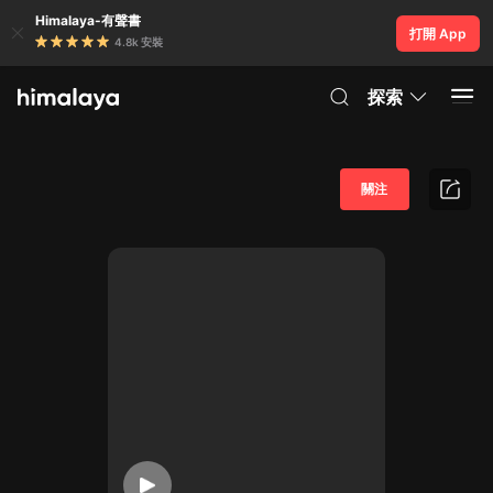
Himalaya-有聲書
打開 App
4.8k 安裝
探索
關注