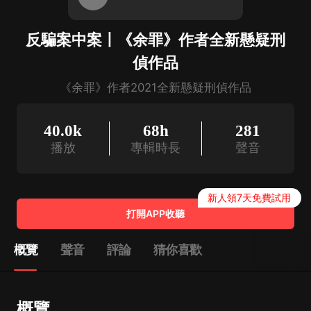
反騙案中案丨《余罪》作者全新懸疑刑
偵作品
《余罪》作者2021全新懸疑刑偵作品
40.0k
68h
281
播放
專輯時長
聲音
新人領7天免費試用
打開APP收聽
概覽
聲音
評論
猜你喜歡
概覽