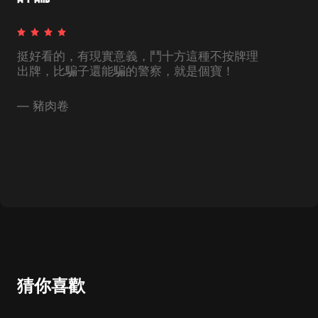
挺好看的，有現實意義，鬥十方這種不按牌理
出牌，比騙子還能騙的警察，就是個寶！
—
豬肉卷
猜你喜歡