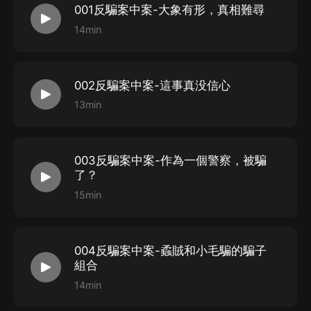
001反騙案中案-大象有形，真相難尋
疑推理界！ 阿加莎·克里斯蒂式神反轉，《消失的
愛人》式危險關系！伏線千里！細思極恐！極限反
14min
轉!
002反騙案中案-這事真没信心
13min
003反騙案中案-作為一個警察，被騙
了？
15min
004反騙案中案-蟊賊和小毛騙的騙子
組合
14min