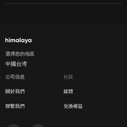
通過網頁端訂閱如何取消？
點擊這裡
通過手機端訂閱如何取消？
選擇您的地區
Apple Store取消訂閱
中國台湾
方法
Google Play取消訂閱方法
公司信息
社區
關於我們
媒體
聯繫我們
兌換權益