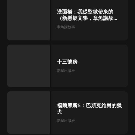
洗面橋：我從監獄帶來的
（新懸疑文學，章魚講故事
播講）
章魚講故事
十三號房
新星出版社
福爾摩斯5：巴斯克維爾的獵
犬
新星出版社