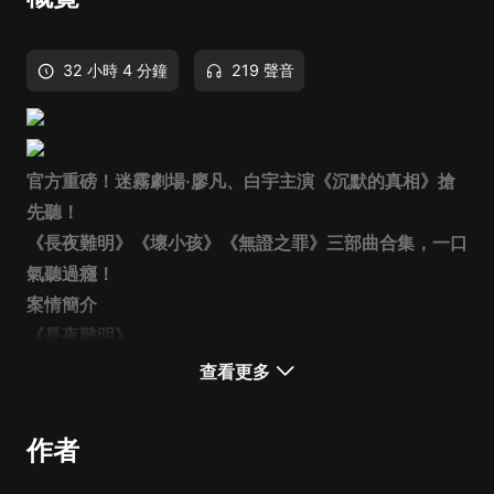
32 小時 4 分鐘
219 聲音
官方重磅！迷霧劇場·廖凡、白宇主演《沉默的真相》搶
先聽！
《長夜難明》《壞小孩》《無證之罪》三部曲合集，一口
氣聽過癮！
案情簡介
《長夜難明》
嫌疑人殺人拋屍，卻因意外在大庭廣眾之下被當場抓獲。
查看更多
現場至少有幾百個目擊證人，嫌疑人對整個犯罪經過也供
認不諱。
作者
人證、物證、口供，證據鏈齊全。就在檢察機關對嫌疑人
正式提起公訴之時，案情卻陡然生變……