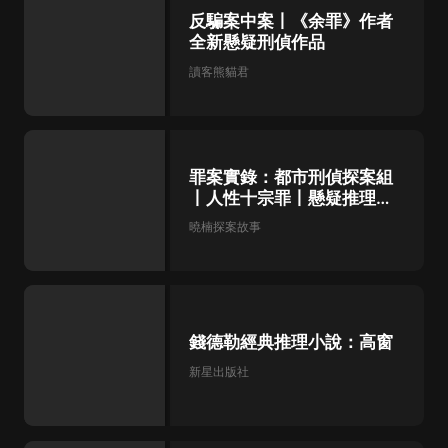
鏈。趙鐵民：不是，當時他們副局長特别叮囑刑警
反騙案中案丨《余罪》作者
隊要對他的口供嚴加核實，可核實的結果没看出問
題。嚴良：怎麼可能呢？！趙鐵民：江陽被害那天
全新懸疑刑偵作品
晚上，七點鐘，小區門口監控拍到張超的車開進
來。可…那種監控分辨率低，加上天...
讀客熊貓君
罪案實錄：都市刑偵探案組
丨人性十宗罪丨懸疑推理燒
腦
曉楠探案故事
錢德勒經典推理小說：高窗
新星出版社