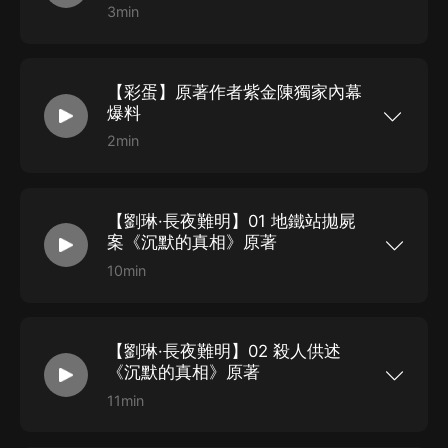
一連串疑難如無解方程的迷案，疑凶總是故意留下重要線
3min
截圖二維碼，打開微信掃一掃，加入直播互動群！
索，是單純挑釁還是一個巨大陰謀？
第一時間獲得直播動態～
數理專家接受挑戰，大膽突破常規邏輯框架——無視證
據，先確定凶手，再反向推演！
【彩蛋】原著作者紫金陳獨家內幕
爆料
冷血罪行的背后，是人性本能的掙紮，是一顆被愛和恨啃
噬八年的心。為了愛的人，他甘願放棄做人的底線。但愛
2min
點擊“免費訂閱”第一時間獲取更新消息和獨家福
能成為一切過錯的借口嗎？
利！【更新提醒】每天1集大家好，我是紫金陳，
我的《長夜難明》在喜馬拉雅的#白夜劇場#獨家上
情與法激烈碰撞，究竟什麼才是真正的“正義”？
線了，喜歡懸疑的朋友們快和我一起關注白夜劇
【劉琳·長夜難明】01 地鐵站拋屍
場，未來也會有更多精品懸疑有聲劇陸續和大家見
面。熟悉我的讀者朋友們都知道，《長夜難明》是
案《沉默的真相》原著
我“社會派推理系列”的代表作之一，講述了一個叫
江陽的檢察官因為調查一起支教老師的“被自殺”事
10min
件和朋友們付出了十年的青春，揭開了背后的黑暗
點擊“免費訂閱”第一時間獲取更新消息和獨家福
勢力。我在寫《長夜難明》時一直處於黎明前的狀
利！【更新提醒】每天1集2013年3月2日，週六下
態，好像一切都蓄勢待發，所有的信仰和憤怒都燃
午，陽光明媚，杭市地鐵一號線西湖文化廣場站人
燒成火花，想要燒出一個清白的黎明，燃儘所有關
頭攢動。地鐵站外的馬路中段有一個紅綠燈，此
於正義的堅守，但黎明的到來卻是遲緩的，承認真
【劉琳·長夜難明】02 殺人供述
刻，那個男人手里正拉著一只碩大的行李箱，耐心
相的審視者是挑剔的。我甚至在半夢半醒間還被江
地站在路口等待綠燈。不過顯然更多人缺乏這種耐
《沉默的真相》原著
陽質問，值不值得？但這個問題，我没法回答。書
心，尤其是在繁忙的道路上，仿佛一群人一起闖紅
中人物的十年如何與現實人物的十年相提並論？但
燈，就無所謂素質高低了，大家穿梭而過，知道車
11min
我下筆時，卻相信這個世界上是存在著無數個江陽
不敢朝一群人撞過來，於是闖紅燈就成了理所當
點擊“免費訂閱”第一時間獲取更新消息和獨家福
的，他們的故事在功利的現實社會中顯得無比“偉
然，每個人都跟隨週圍的人流穿行而過。男人鄙夷
利！【更新提醒】每天1集2013年3月2日晚上。副
大”，但對他們來說，這些選擇的時刻，藏在“偉大”
[bǐ yí] 地看著人群，輕蔑地笑了，心里暗想著：“人