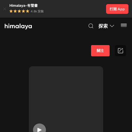
Himalaya-有聲書
打開 App
4.8k 安裝
探索
關注