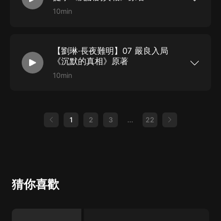
國法律圈的關注，因為這...
口供。有這樣的前科，下城區公安分局更是對張超
和男人2：注意到了啊。趙鐵民：網上有嫌疑人被
的案子百口莫辯。各位法律學者、人大代表看到相
抓后的照片，包括他上電視接受采訪的視頻，很多
10min
關報道后，紛紛要求對案件和相關辦案人員進行嚴
聊天軟件里還有他的表情包，這些你們都看到過
點擊“免費訂閱”第一時間獲取更新消息和獨家福
肅調查。與此同時，省市兩級檢察院領導大怒，認
嗎？男人1和男人2：看到過。趙鐵民：新聞里很詳
利！【更新提醒】每天1集省公安廳副廳長高棟擺
為公安在這起案件辦案的過程存在嚴重貓膩，極大
細地寫著他是在3月1日晚上殺人，而你3月1日和他
擺手，示意趙鐵民坐下，掏出煙，扔給他一支，自
抹黑了本省司法機關的形象，監察部門則要求隔離
一起吃了晚飯，你和他在咖啡館聊到很晚，你們看
己也點上，臉上透出不可捉摸的表情，說要和趙鐵
約談辦案警察。下城區公安分局頓時感到壓力重
新聞的時候都没意識到這人案發時跟你們在一起，
【劉琳·長夜難明】07 嚴良入局
民聊聊張超的事情。趙鐵民看了眼高棟，心里開始
大，正副局長一齊趕到市政府彙報情況。儘管他們
没有回杭市犯罪的時間嗎？男人1：我壓根兒没想
猜測。高棟是公安廳主要領導里唯一一個刑偵出身
《沉默的真相》原著
反復表示他們從未對張超進行刑訊逼供...
到新聞里的這人就是那天跟我吃飯的李律師啊。男
的，過去曾是全省公安系統聞名的神探。趙鐵民前
人2：對啊，我也没想到。趙鐵民：李律師？他明
些年在刑偵總隊工作時，高棟是總隊長，是他的老
10min
明叫張超。男人1：前一天律所打我電話，說有位
領導。不過后來高棟當上了副廳長后，就不會參與
點擊“免費訂閱”第一時間獲取更新消息和獨家福
李律師會來北京出差，順道和我見面，詳細聊聊。
具體案件的偵破工作了，頂多給一些所謂的理論指
利！【更新提醒】每天1集嚴良答應參與調查，這
第二天他到北京后打了我電話約吃飯，見面后他没
導和人事安排。對現在的高局來說，案子破了，自
個過程快得令趙鐵民都感到吃驚。嚴良跟大多數人
給我名片，我也就一直稱呼他李律師，他也没說不
然是“在公安廳領導的高度重視下”，案子破不了，
一樣，一開始知道張超是來自新聞，當時他也認為
是，我就一直當他姓李。你們跟我聯系后，我才知
也怪不到他頭上。儘管張超的事新聞上鬨得很大，
是警察刑訊逼供導致嫌犯認罪，然后在法庭上嫌犯
1
2
3
...
22
道他姓張，不姓李。趙鐵民：他有騙你說他姓李
但在高棟這種級别的領導眼里，依然只是小事一
回過神兒來突然翻供。可在這個下午，趙鐵民再三
嗎？男人1：他自己没說過，但我一直以為他...
樁，無論最后是什麼結果，只會成為領導訓誡會上
強調警方絕對没有對張超刑訊逼供。嚴良面對著那
一句“吸取深刻經驗教訓”。所以今天高棟找他來專
張真誠到有點兒可憐的臉，他的直覺告訴他，趙鐵
門談這案子，不由讓他好奇。趙鐵民：我們和法醫
民說得是真的。嚴良：嗯，有點兒意思。趙鐵民：
反復確認得知屍檢報告没有問題。被害人江陽在3
您答應參與了？嚴良：誒誒我可没說啊。我學校挺
月1日晚上被人勒死。張超也確實在3月1日中午就
忙的。趙鐵民：啊…誒？高副廳長…高副廳長還讓
坐飛機去了北京，直到2號早上回來，這期間的行
我轉達一句話說：查這起案子，你比我更適合，不
程有足夠證據支持。因此……人不是張超殺的，這
光職業技能上，其他方面你也比我更適合。我也没
猜你喜歡
點可以肯定。高棟：聽說檢方初步結論是刑警誘
懂什麼意思…嚴良：他真是這麼說的？趙鐵民：對
供？趙鐵民：檢察院嘛……他們法律...
啊，他還說真相…需要我們來找…嚴良：嗬嗬，老
高…行，我先問一個問題。趙鐵民：你答應了？嚴
良：你們知道他是刑辯律師，為什麼不對他的口供
多上點兒心啊？刑辯律師的工作就是戳你們的證據