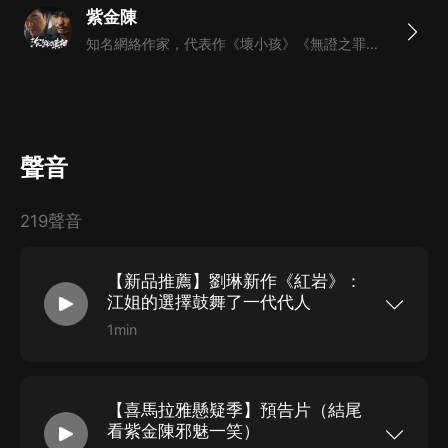
紫金陳
廖凡、白宇、譚卓主演愛奇藝迷霧劇場影視劇《沉默的真
知名網絡作家，代表作《壞小孩》《無證之罪》
相》原著小說
《壞小孩》
聚焦未成年人犯罪的小說！青春期的黑暗超過你想象！
上門女婿張東升，因為妻子外遇提出離婚，盤算之下設計
聲音
殺死嶽父嶽母，不料卻被三個孩子無意中拍下了視頻。
更讓他没想到的是，這三個小孩，一點都不善良。
219聲音
九條命案，一連串停不下來的殺人計劃，一場步步為營的
驚人騙局，一個14歲的孩子，如何擁有顛倒黑白的大逆
轉能力？又如何將友誼、親情與愛情狠狠踩在腳下？
【新品推薦】劉琳新作《紅岩》：
江姐的選擇鼓舞了一代代人
愛奇藝迷霧劇場年度熱門劇《隱秘的角落》原著小說，紫
1min
金陳代表作！
劉琳聲音再現《紅岩》江姐傳奇《紅岩》首次有聲
化 原汁原味致敬英雄啟蒙無數國人的文學經典 諜
《無證之罪》
戰反特標杆之作#點我一鍵跳轉收聽#
秦昊、鄧家佳主演熱門影視劇同名原著小說，中國首部社
【喜馬拉雅懸疑季】預告片（結尾
會派推理超級網劇。
看紫金陳邪魅一笑）