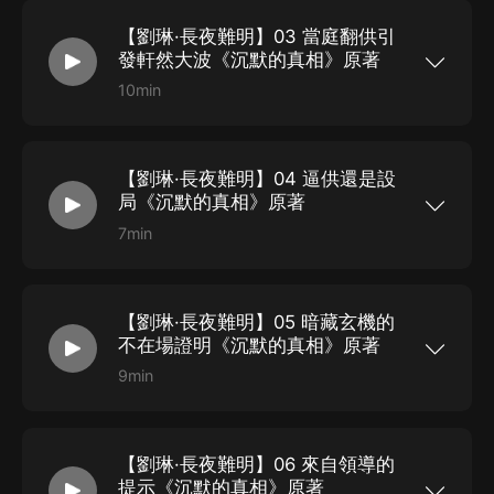
局長走進下城區公安分局刑偵大隊的審訊監控室。
下的是咬碎了牙的艱難，這些個時刻變成了時間的
們已經想不起來第一次闖紅燈的時間了，有了第一
警察：誒，領導！副局長：坐。怎麼樣，招了嗎？
細流，變成了無數個角色，出現在文字中，重現在
次，就會有第二次、第三次……綠燈亮了，他拉起
【劉琳·長夜難明】03 當庭翻供引
警察：嫌犯已經承認人是他殺的，具體過程還在交
銀幕上，感動了每一個善良的人。這是一個關於正
行李箱，朝地鐵站走去，來到自動扶梯前，旁邊一
代，態度很配合。死者是他朋友，據他說是因為債
發軒然大波《沉默的真相》原著
義的故事，一個能讓所有人...
對大學生情侶本來是與他並肩走向扶梯。卻在看到
務糾紛一時衝動失手殺了人。副局長：這人腦子有
他以后，突然主動退開了一步，過了幾秒，直到他
病吧？警察：腦子正常，還是個律師呢。副局長：
10min
下了五六級后，離得遠了才跟上。因為他看上去不
律師？警察：他叫張超，是個律師，開了家律師事
點擊“免費訂閱”第一時間獲取更新消息和獨家福
太“平易近人”。他大概四十歲出頭，穿著件皺巴巴
務所，他本人專接刑訴案，好像在杭市還略有名
利！【更新提醒】每天1集2013年5月28日，杭市
的夾克，頭發非常油膩，似乎很多天没洗，戴著一
氣。副局長：啊？刑辯律師張超？這人我有印象，
中級人民法院一審開庭審理張超殺害江陽一案。這
副破舊的塑料眼鏡，眼球微微腫脹著，布滿血絲，
去年我們有起案子移交檢察院，嫌犯找了他當辯護
次開庭非常引人注目。因為整起案件極具新聞傳播
臉上覆蓋著一層油脂，又混合著灰塵，渾身透出濃
律師，聽說辯得挺好的，最后法院判了個刑期下
【劉琳·長夜難明】04 逼供還是設
的第一要素“話題性”。當初地鐵運屍發生后轟動全
重的酒氣和汗臭。如果他手邊多根棍子，他就像是
限，搞得檢察院同志一肚子氣。（疑惑）他殺了人
國，網上不僅有大量網友現場拍的照片，揮舞乒乓
局《沉默的真相》原著
丐幫弟子。無論...
后，把屍體帶到地鐵站做什麼？警察：拋屍。副局
球拍的張超更是被做成各種表情包，而帶著Rap節
長：拋屍！帶到地鐵站拋屍？警察：他想坐地鐵去
奏的“你怕不怕”神曲也廣為人知。新聞連續多天霸
7min
蕭山的湘湖，到那兒把屍體連著箱子拋進湖里。副
占各大媒體頭條，甚至一些明星發通告時都無奈避
點擊“免費訂閱”第一時間獲取更新消息和獨家福
局長：不是，他為什麼不開車去？警察：這個事兒
開這幾天。警方向社會做了案情通報后，又激起了
利！【更新提醒】每天1集審訊人員：你當時用繩
啊就有點復雜了，張超是在他的一套房子里殺了被
新一輪的話題爭議，諸如“你有交到過欠錢不還的朋
子勒死死者時，是從正面還是背面？張超：我……
害人的，殺人后，他很害怕，在房子里待了一晚
友嗎？”“你的好朋友問你借錢去賭博，你借不
我想想，當時場面很混亂，我記得不是很清楚，好
上，今天上午，他準備去蕭山湘湖拋屍。拋屍前，
借？”，類似話題層出不窮。畢竟大多數人都遇到過
【劉琳·長夜難明】05 暗藏玄機的
像……好像是從他身后。審訊人員：你再想想清
他喝了很多酒壯膽，結果他酒量不好，喝醉了，不
被人借錢不還的情況，熱搜里甚至出現金句“人們就
楚。這很重要。張超：那……那就是從正面。審訊
不在場證明《沉默的真相》原著
敢自己開車過去，怕出交通事故，畢竟酒...
算記不起初戀長相，也不會忘記借錢不還者的樣貌.
人員：作案用的繩子你放哪兒了？張超：扔外面
經過發酵后，被害人江陽更是聲名狼藉，被扒出他
了？垃圾桶？好像也不是，我殺人后很害怕，后來
9min
不僅受賄、賭博、嫖娼，還坐過牢，甚至他前妻接
又喝了酒，到現在頭還是很痛，腦子一團漿糊，好
點擊“免費訂閱”第一時間獲取更新消息和獨家福
受媒體采訪時，都不願開口替他說話，這更是激起
多細節都記不清了，我……我怎麼會就這樣把人勒
利！【更新提醒】每天1集張超聲稱在北京見了兩
大多數人對張超的同情心，認為張超殺人是一時衝
死了，我……我根本没想殺死他的……就在幾個月
名客戶，這屬於他不在場證據中的重要一環。審訊
動，應該輕判。在法院公告開庭日期后，很多網站
前，浙江省高院平反了轟動全國的蕭山張氏叔侄殺
室內，這兩個張超口中的客戶面對趙鐵民的追問顯
做了專題頁面報道。全國各大媒體記者紛紛申請旁
人冤案，當年辦案的“女神探”聶海芬走下神壇，被
【劉琳·長夜難明】06 來自領導的
得茫然無措。趙鐵民：地鐵運屍案的新聞鬨得這麼
聽。除了吸引公眾注意力外，這起案件也引起了全
控通過對嫌疑人刑訊逼供來錄制根本不存在的犯罪
大，你們這幾個月里應該注意過這新聞吧？男人1
提示《沉默的真相》原著