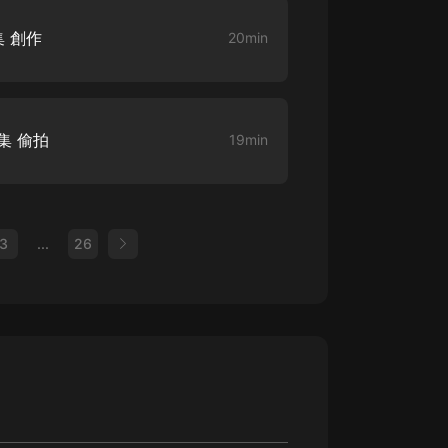
 創作
20min
集 偷拍
19min
3
...
26