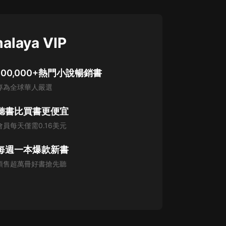
alaya VIP
100,000+熱門小說暢銷書
專為全球華人嚴選
聽書比買書更便宜
會員每天僅需0.16美元
每週一本爆款新書
預售超萬冊好書搶先聽