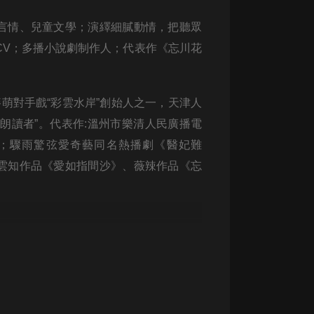
生命科學篇1-2·猴子警長科學探案記|
寶寶巴士科普
言情、兒童文學；演繹細膩動情，把聽眾
寶寶巴士
CV；多播小說劇制作人；代表作《忘川花
【新民間劇場】我的老千江湖｜ 有聲
的紫襟｜ 魔幻千手
有聲的紫襟
萌對手戲“彩雲水岸”創始人之一，天津人
《夜色鋼琴曲》
音樂朗讀者”。代表作:溫州市樂清人民廣播電
夜色鋼琴曲趙海洋
傳》；驟雨驚弦愛奇藝同名熱播劇《醫妃難
雲知作品《愛如指間沙》、薇辣作品《忘
太荒吞天訣丨熱血玄幻丨紫襟領銜有
聲劇
有聲的紫襟
嫡女貴嫁 | 一刀蘇蘇團隊制作 | 古言
宮鬥重生爽文 多人有聲劇
一刀蘇蘇
中國大案紀實 | 每日一驚案！真實案
件恐怖刑偵尚文
大舌頭尚文