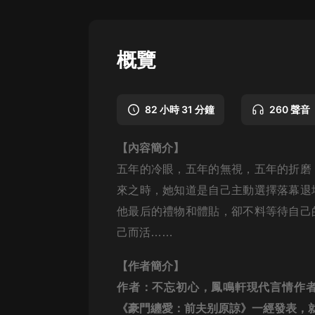
懸疑
科幻
概覽
好書精講
外語
82 小時 31 分鐘
260 聲音
耽美
【內容簡介】
認知思維
五年的冷眼，五年的無視，五年的折磨
人文
來之時，她知道是自己主動選擇落幕退
音樂
他最后的禮物和體貼，卻不料等待自己
己而活……
粵語
頭條
【作者簡介】
作者：不忘初心，鳳鳴軒現代言情作
娛樂
《豪門纏愛：前夫别原諒》一經發表，