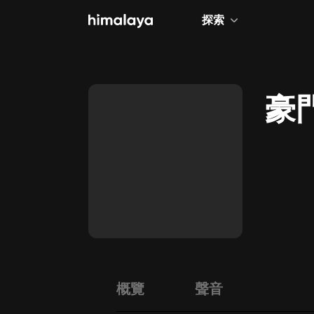
探索
全部
小說
豪
個人成長
相聲評書
兒童
歷史
情感治愈
健康養生
商業財經
概覽
聲音
廣播劇