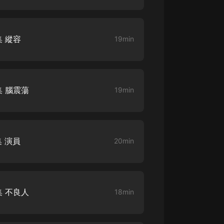
 縱容
19min
集 腦震蕩
19min
 演員
20min
集 不良人
18min