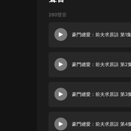
戲曲
旅遊
260聲音
免費專區
豪門纏愛：前夫求原諒 第1集
暢銷書
其他
【強烈推薦】平臺重點推薦作品，1
年的冷眼，五年的無視，五年的折
之時，她知道是自己主動選擇落幕
豪門纏愛：前夫求原諒 第2集
最后的禮物和體貼，卻不料等待自
而活……【主播/作者簡介】作者：
動人，故事懸念迭起，作品《豪門
讀者的共鳴和喜愛。主播：薇辣，聲線
豪門纏愛：前夫求原諒 第3集
豪門纏愛：前夫求原諒 第4集