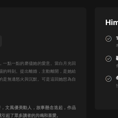
灰姑娘音樂
郭德綱於謙相聲全集
Him
德雲社郭德綱相聲VIP
安全警長啦咘啦哆·假期篇|新篇章加
更|寶寶巴士故事
寶寶巴士
凡人修仙傳|楊洋主演影視原著|薑廣
濤配音多播版本
，一點一點的磨儘她的愛意。當白月光回
光合積木
場的時刻。提出離婚，主動離開，是她給
的是無邊怒火與沉默。可是這回她想為自
摸金天師【第一季】（紫襟演播）
有聲的紫襟
無敵六皇子|爆笑穿越|無敵流皇子|安
燃領銜有聲小說
者，文風優美動人，故事懸念迭起，作品
安燃
就引起了眾多讀者的共鳴和喜愛。