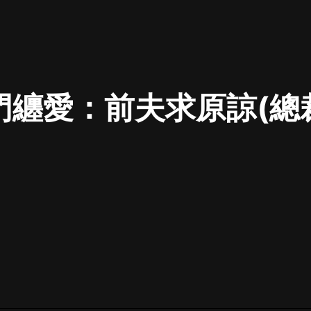
最佳女婿｜都市異能多人有聲劇｜一
種侃侃｜有聲小說
門纏愛：前夫求原諒(總
一種侃侃
米小圈上學記:一二三年級 | 暢銷出版
物
米小圈
破壞者聯盟篇1-4季·猴子警長科學探
案記|寶寶巴士
寶寶巴士
大奉打更人丨頭陀淵領銜多人有聲
劇|暢聽全集|王鶴棣、田曦薇主演影
視劇原著|賣報小郎君
頭陀淵講故事
總有這樣的歌只想一個人聽