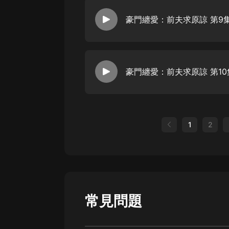
豪門纏愛：前夫求原諒 第9集
豪門纏愛：前夫求原諒 第10
1
2
常見問題