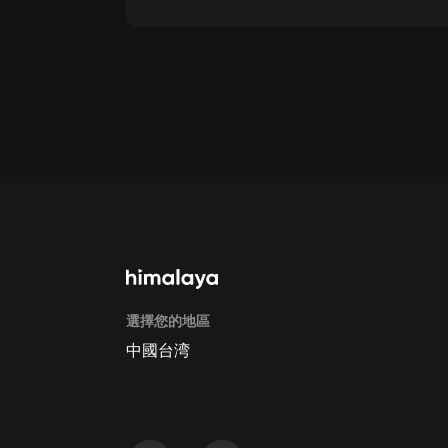
點擊這裡
通過手機端訂閱如何取消？
Apple Store取消訂閱方法
G
選擇您的地區
中國台湾