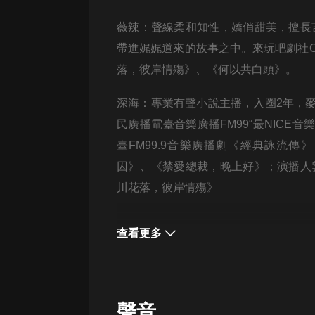
經典名著
人物傳記
薇辣：
聲線柔和知性，嬌俏甜美，擅長
帶進娓娓道來的故事之中。來玩吧劇社
電影
落，彼岸情殤》、《何以共白頭》。
生活
深海：專業有聲小說主播，入圈2年，麥
英語
民廣播電臺音樂廣播FM99“最NICE
日語
臺FM99.9音樂廣播劇《經典詠流
課程
囚》、《禁愛總裁，晚上好》；演播人
少兒教育
川花落，彼岸情殤》
二次元
查看更多
教育培訓
IT科技
汽車
聲音