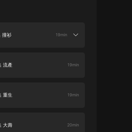
大秦：不裝了，你爹我是秦始皇丨爆
笑穿越丨伍壹劇社多人劇|趙家繼承
人秦朝
伍壹劇社
 撞衫
詭秘之主 | 多人有聲劇丨同名動畫原
19min
著 | 西幻克蘇魯 | 烏賊作品
8082Audio
2月銷售榜前五，日銷800+【內容簡介】五
磨，一點一點的磨儘她的愛意。當白月光回來
重生1980：開局迎娶姐姐閨蜜丨頭
退場的時刻。提出離婚，主動離開，是她給他
陀淵領銜丨重生八零丨精品多人有聲
 流產
19min
己的是無邊怒火與沉默。可是這回她想為自己
劇
頭陀淵講故事
不忘初心，鳳鳴軒現代言情作者，文風優美
纏愛：前夫别原諒》一經發表，就引起了眾多
成何體統丨雙穿反套路爆笑爽文丨冷
柔和知性，嬌俏甜美，擅...
月淺淺&倔強的小紅丨精品多人有聲
劇
o冷月淺淺o
 重生
19min
 大壽
20min