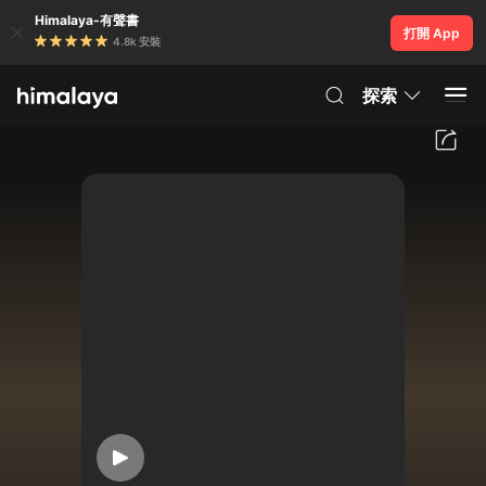
Himalaya-有聲書
打開 App
4.8k 安裝
探索