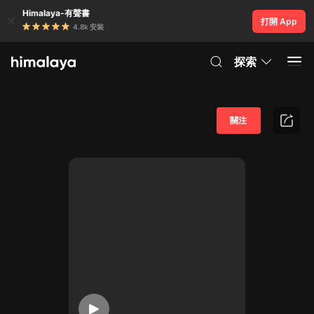
Himalaya-有聲書
打開 App
4.8k 安裝
探索
關注