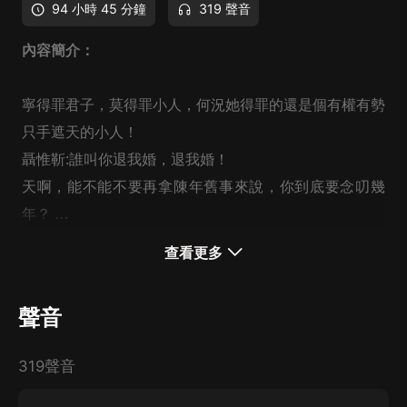
94 小時 45 分鐘
319 聲音
內容簡介：
寧得罪君子，莫得罪小人，何況她得罪的還是個有權有勢
只手遮天的小人！
聶惟靳:誰叫你退我婚，退我婚！
天啊，能不能不要再拿陳年舊事來說，你到底要念叨幾
年？
真是醉了！
查看更多
没想到向來雷厲風行、孤傲一世的他在遇見這個狡詐又愛
逞強的女人后，失去了一切冷靜....
聲音
319聲音
主播簡介：
墨溪，從事電臺主持人培訓，愛跟聲音有關的一切，用我