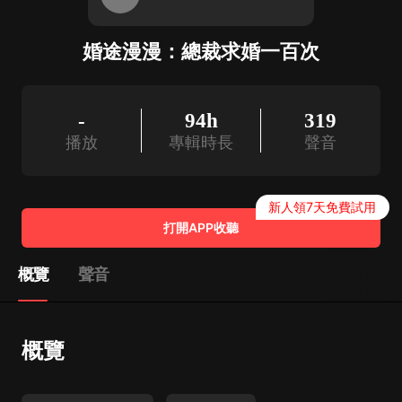
婚途漫漫：總裁求婚一百次
-
94h
319
播放
專輯時長
聲音
新人領7天免費試用
打開APP收聽
概覽
聲音
概覽