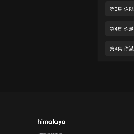
經典名著
第3集 你
人物傳記
電影
第4集 你
生活
英語
第4集 你
日語
課程
少兒教育
二次元
教育培訓
IT科技
汽車