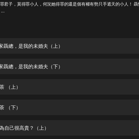
灰姑娘音樂
罪君子，莫得罪小人，何況她得罪的還是個有權有勢只手遮天的小人！ 聶
..
郭德綱於謙相聲全集
德雲社郭德綱相聲VIP
安全警長啦咘啦哆·假期篇|新篇章加
們家聶總，是我的未婚夫（上）
更|寶寶巴士故事
寶寶巴士
們家聶總，是我的未婚夫（下）
凡人修仙傳|楊洋主演影視原著|薑廣
濤配音多播版本
光合積木
茶 （上）
摸金天師【第一季】（紫襟演播）
有聲的紫襟
茶 （下）
無敵六皇子|爆笑穿越|無敵流皇子|安
燃領銜有聲小說
以為自己很高貴？（上）
安燃