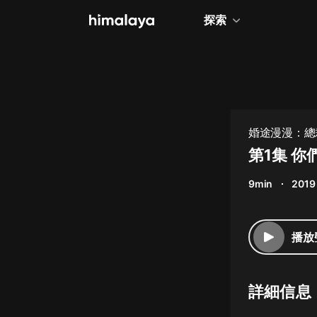
探索
全部
小說
個人成長
婚途漫漫：總
相聲評書
第1集 
兒童
9min
2019
歷史
情感治愈
播放
健康養生
商業財經
詳細信息
廣播劇