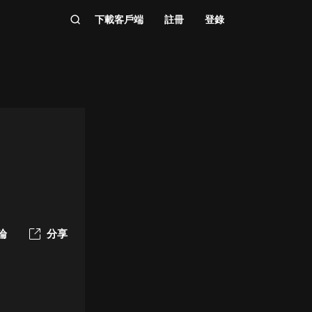
下載客戶端
註冊
登錄
論
分享