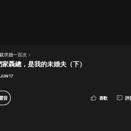
最佳女婿｜都市異能多人有聲劇｜一
種侃侃｜有聲小說
一種侃侃
米小圈上學記:一二三年級 | 暢銷出版
裁求婚一百次
物
你們家聶總，是我的未婚夫（下）
米小圈
 JUN 17
破壞者聯盟篇1-4季·猴子警長科學探
案記|寶寶巴士
寶寶巴士
聲音
喜歡
評
大奉打更人丨頭陀淵領銜多人有聲
劇|暢聽全集|王鶴棣、田曦薇主演影
視劇原著|賣報小郎君
頭陀淵講故事
總有這樣的歌只想一個人聽