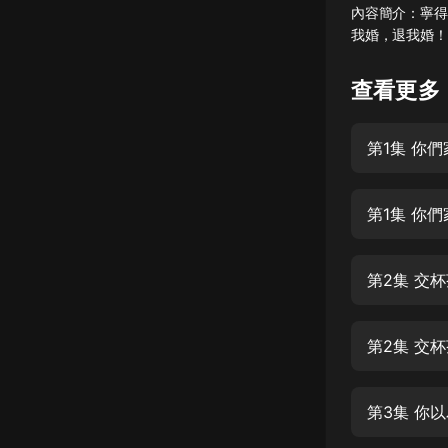
內容簡介：寧得
懸疑
我婚，退我婚！ .
科幻
查看更多
好書精講
外語
第1集 你
耽美
第1集 你
認知思維
人文
第2集 交杯
音樂
粵語
第2集 交杯
頭條
娛樂
第3集 你