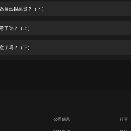
生命科學篇1-2·猴子警長科學探案記|
寶寶巴士科普
以為自己很高貴？（下）
寶寶巴士
【新民間劇場】我的老千江湖｜ 有聲
滿意了嗎？（上）
的紫襟｜ 魔幻千手
有聲的紫襟
滿意了嗎？（下）
《夜色鋼琴曲》
夜色鋼琴曲趙海洋
太荒吞天訣丨熱血玄幻丨紫襟領銜有
聲劇
有聲的紫襟
嫡女貴嫁 | 一刀蘇蘇團隊制作 | 古言
宮鬥重生爽文 多人有聲劇
一刀蘇蘇
中國大案紀實 | 每日一驚案！真實案
公司信息
社區
件恐怖刑偵尚文
大舌頭尚文