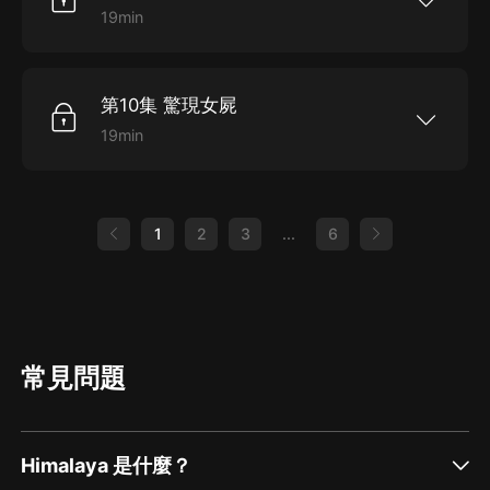
度破落下去……她一怒燒了被他奪去的府第，也因
19min
此欠了他巨額的債務，只能賣身天府為奴，時間是
她是天下首富中州鳳財神家的獨女，而他，則是權
——一千二百萬零三千又五十二年！成了天府四等
勢滔天的碧落殿天家的世子。曾經，這個名動九天
丫鬟的七小姐堅決不承認自個兒是落架的鳳凰，她
的男子，是她的未婚夫。現在，則是她不共戴天的
要讓天鏑暗知道，奴才也是有尊嚴的！
仇敵。因為他，她的爹爹失蹤，六個師兄敗亡，母
第10集 驚現女屍
親也受了重傷，富甲天下的鳳家，以冰消雪化的速
度破落下去……她一怒燒了被他奪去的府第，也因
19min
此欠了他巨額的債務，只能賣身天府為奴，時間是
她是天下首富中州鳳財神家的獨女，而他，則是權
——一千二百萬零三千又五十二年！成了天府四等
勢滔天的碧落殿天家的世子。曾經，這個名動九天
丫鬟的七小姐堅決不承認自個兒是落架的鳳凰，她
的男子，是她的未婚夫。現在，則是她不共戴天的
要讓天鏑暗知道，奴才也是有尊嚴的！
仇敵。因為他，她的爹爹失蹤，六個師兄敗亡，母
親也受了重傷，富甲天下的鳳家，以冰消雪化的速
1
2
3
...
6
度破落下去……她一怒燒了被他奪去的府第，也因
此欠了他巨額的債務，只能賣身天府為奴，時間是
——一千二百萬零三千又五十二年！成了天府四等
丫鬟的七小姐堅決不承認自個兒是落架的鳳凰，她
要讓天鏑暗知道，奴才也是有尊嚴的！
常見問題
Himalaya 是什麼？