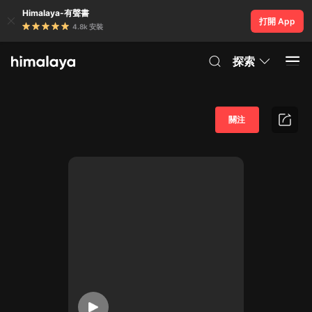
Himalaya-有聲書
打開 App
4.8k 安裝
探索
關注