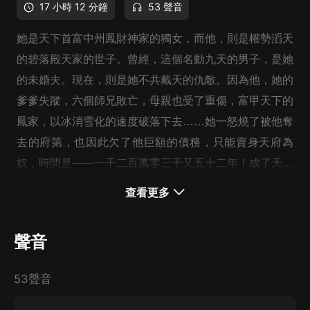
17 小時 12 分鐘
53 聲音
她是天下首富中州鳳財神家的獨女，而他，則是權勢滔天
的碧落殿天家的世子。曾經，這個名動九天的男子，是她
的未婚夫。現在，則是她不共戴天的仇敵。因為他，她的
爹爹失蹤，六個師兄敗亡，母親也受了重傷，富甲天下的
鳳家，以冰消雪化的速度破落下去……她一怒燒了被他奪
去的府第，也因此欠了他巨額的債務，只能賣身天府為
奴，時間是——一千二百萬零三千又五十二年！成了天府
四等丫鬟的七小姐堅決不承認自個兒是落架的鳳凰，她要
查看更多
讓天鏑暗知道，奴才也是有尊嚴的！
聲音
53聲音