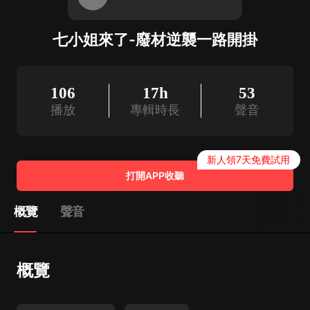
七小姐來了-廢材逆襲一路開掛
106
17h
53
播放
專輯時長
聲音
新人領7天免費試用
打開APP收聽
概覽
聲音
概覽