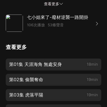
四等丫鬟的七小姐堅決不承認自個兒是落架的鳳凰，她要
查看更多
讓天鏑暗知道，奴才也是有尊嚴的！
七小姐來了-廢材逆襲一路開掛
106次播放
53條聲音
查看更多
第01集 天涯海角 無處安身
18min
第02集 偷襲奪命
19min
第03集 虎落平陽
19min