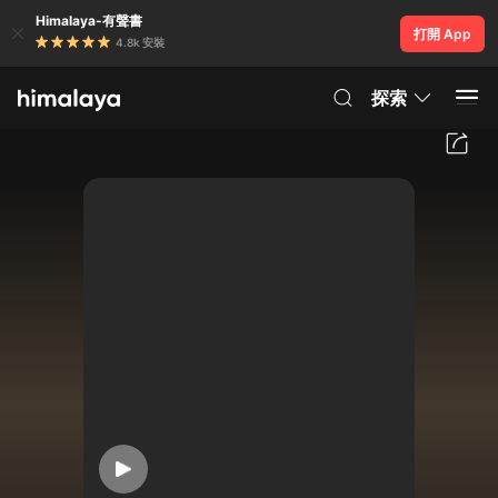
Himalaya-有聲書
打開 App
4.8k 安裝
探索