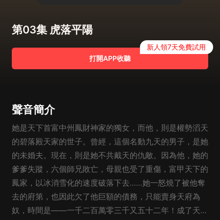
第03集 虎落平陽
新人領7天免費試用
打開APP收聽
聲音簡介
她是天下首富中州鳳財神家的獨女，而他，則是權勢滔天
的碧落殿天家的世子。曾經，這個名動九天的男子，是她
的未婚夫。現在，則是她不共戴天的仇敵。因為他，她的
爹爹失蹤，六個師兄敗亡，母親也受了重傷，富甲天下的
鳳家，以冰消雪化的速度破落下去……她一怒燒了被他奪
去的府第，也因此欠了他巨額的債務，只能賣身天府為
奴，時間是——一千二百萬零三千又五十二年！成了天府