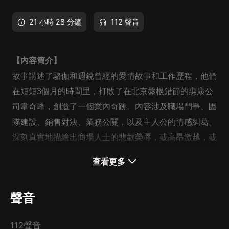
21 小時 28 分鐘
112 聲音
【內容簡介】
故事講述了駱伽和週銳曾經的愛情故事和工作歷程，他們
在短短3個月的時間里，打敗了在北京盤根錯節的惠康公
司韋奇峰，創造了一個業內奇跡。內容涉及職場鬥爭、團
隊建設、銷售對決、業務公關，以及主人公的情感糾葛。
深刻真實地描繪出商場人士的悲歡榮辱，或高昂激越，或
絕境求生。輸與贏、進與退、成與敗，只在一線之間。
查看更多
【作者簡介】
聲音
付遙：初為程序員，后在IBM和戴爾電腦做銷售和管理。
現從事谘詢和培訓，幫助企業建立銷售方法論和管理系
112聲音