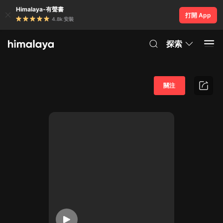
Himalaya-有聲書
打開 App
4.8k 安裝
探索
關注