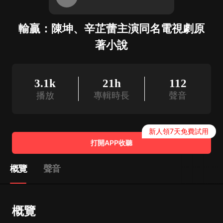
輸贏：陳坤、辛芷蕾主演同名電視劇原
著小說
3.1k
21h
112
播放
專輯時長
聲音
新人領7天免費試用
打開APP收聽
概覽
聲音
概覽