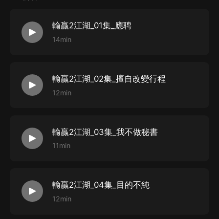
統，並開發贏銷動力銷售激勵App。閒來寫小說，包括商
戰小說《輸贏》《創業時代》和歷史戰爭小說《獵天
輸贏2江湖_01集_應聘
下》，其中《輸贏》是一部經典商戰小說，累計暢銷近百
14min
萬冊。
輸贏2江湖_02集_擅自改變行程
12min
輸贏2江湖_03集_我不做秘書
11min
輸贏2江湖_04集_目的不純
12min