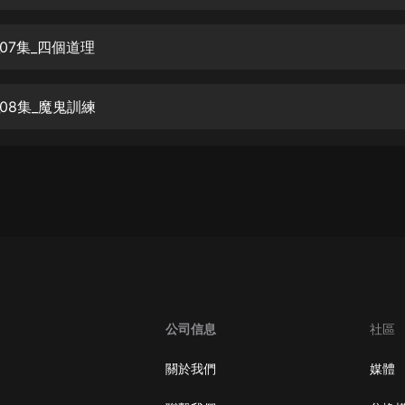
生命科學篇1-2·猴子警長科學探案記|
寶寶巴士科普
寶寶巴士
07集_四個道理
【新民間劇場】我的老千江湖｜ 有聲
的紫襟｜ 魔幻千手
08集_魔鬼訓練
有聲的紫襟
《夜色鋼琴曲》
夜色鋼琴曲趙海洋
太荒吞天訣丨熱血玄幻丨紫襟領銜有
聲劇
有聲的紫襟
嫡女貴嫁 | 一刀蘇蘇團隊制作 | 古言
宮鬥重生爽文 多人有聲劇
公司信息
社區
一刀蘇蘇
中國大案紀實 | 每日一驚案！真實案
關於我們
媒體
件恐怖刑偵尚文
大舌頭尚文