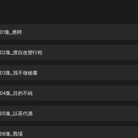
灰姑娘音樂
郭德綱於謙相聲全集
德雲社郭德綱相聲VIP
01集_應聘
安全警長啦咘啦哆·假期篇|新篇章加
更|寶寶巴士故事
_02集_擅自改變行程
寶寶巴士
凡人修仙傳|楊洋主演影視原著|薑廣
濤配音多播版本
_03集_我不做秘書
光合積木
04集_目的不純
摸金天師【第一季】（紫襟演播）
有聲的紫襟
05集_以茶代酒
無敵六皇子|爆笑穿越|無敵流皇子|安
燃領銜有聲小說
安燃
06集_戰場