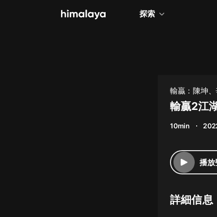
探索
全部
小說
個人成長
輸贏：陳坤、
相聲評書
輸贏2江湖
兒童
10min
202
歷史
情感治愈
播放
健康養生
商業財經
詳細信息
廣播劇