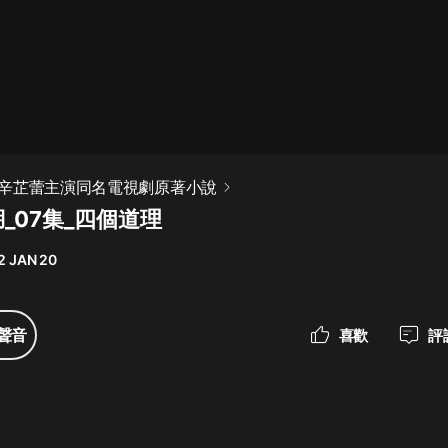
最佳女婿｜都市異能多人有聲劇｜一
種侃侃｜有聲小說
一種侃侃
米小圈上學記:一二三年級 | 暢銷出版
辛芷蕾主演同名電視劇原著小說
物
_07集_四個道理
米小圈
2 JAN 20
破壞者聯盟篇1-4季·猴子警長科學探
案記|寶寶巴士
寶寶巴士
聲音
喜歡
評
大奉打更人丨頭陀淵領銜多人有聲
劇|暢聽全集|王鶴棣、田曦薇主演影
視劇原著|賣報小郎君
頭陀淵講故事
總有這樣的歌只想一個人聽