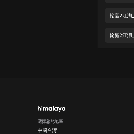
經典名著
人物傳記
輸贏2江湖_
電影
生活
輸贏2江湖_
英語
日語
課程
少兒教育
二次元
教育培訓
IT科技
選擇您的地區
汽車
中國台湾