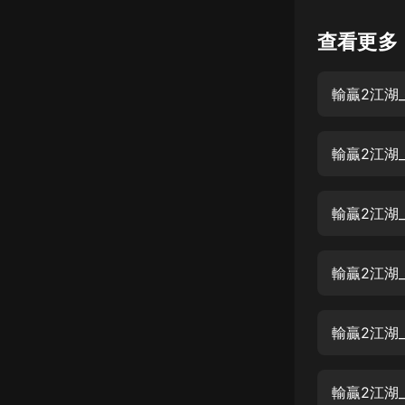
懸疑
查看更多
科幻
輸贏2江湖_
好書精講
外語
輸贏2江湖
耽美
認知思維
輸贏2江湖
人文
音樂
輸贏2江湖_
粵語
輸贏2江湖_
頭條
娛樂
輸贏2江湖_