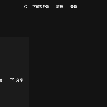
下載客戶端
註冊
登錄
論
分享