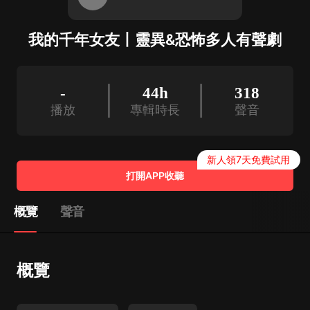
我的千年女友丨靈異&恐怖多人有聲劇
-
44h
318
播放
專輯時長
聲音
新人領7天免費試用
打開APP收聽
概覽
聲音
概覽