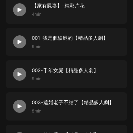
【家有屍妻】-精彩片花
1、本作品為付費有聲書，前42集為免費試聽，購買成功
4min
后，即可收聽，可下載重復收聽。
2、版權歸原作者所有，嚴禁翻錄成任何形式，嚴禁在任
何第三方平臺傳播，違者將追究其法律責任。
001-我是個驗屍的【精品多人劇】
3、如在充值／購買環節遇到問題，您可通過頁面右上方
9min
按鈕，將頁面分享至微信內使用微信支付完成購買。
4、在購買過程中，如果您有任何問題，可以按以下步驟
谘詢在線客服：
002-千年女屍【精品多人劇】
第一步：您可在喜馬拉雅APP【賬號-聯系客服】中谘詢
9min
在線客服；
第二步：如果您無法聯系上APP內在線客服，可關注
003-這婚老子不結了【精品多人劇】
【喜馬拉雅APP】公眾號，通過下方菜單欄里【我的-在
8min
線客服】谘詢在線客服；
第三步：如果在線客服都未取得聯系，也可撥打客服電
話：400-838-5616