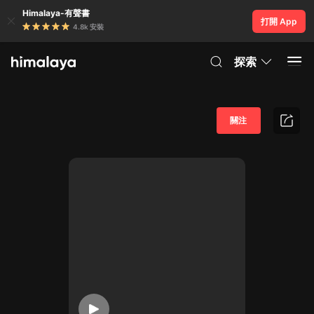
Himalaya-有聲書
打開 App
4.8k 安裝
探索
關注