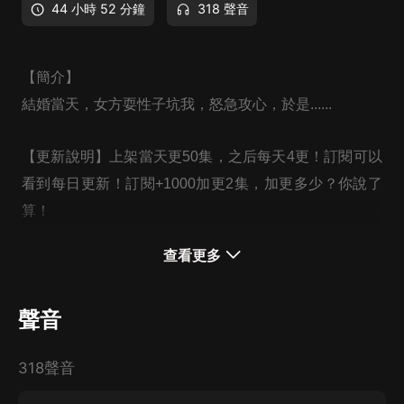
44 小時 52 分鐘
318 聲音
【簡介】
結婚當天，女方耍性子坑我，怒急攻心，於是......
【更新說明】上架當天更50集，之后每天4更！訂閱可以
看到每日更新！訂閱+1000加更2集，加更多少？你說了
算！
查看更多
【作者/主播簡介】
聲音
作者：占孤城
主播：週筱歌
318聲音
【購買須知】