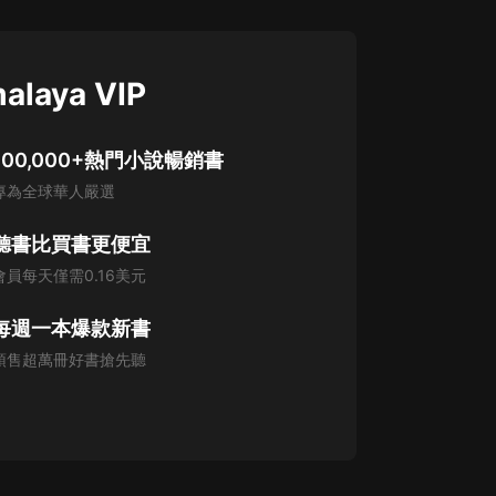
alaya VIP
100,000+熱門小說暢銷書
專為全球華人嚴選
聽書比買書更便宜
會員每天僅需0.16美元
每週一本爆款新書
預售超萬冊好書搶先聽