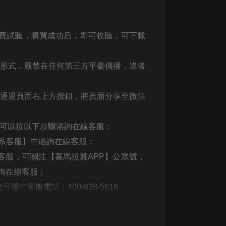
大秦：不裝了，你爹我是秦始皇丨爆
笑穿越丨伍壹劇社多人劇|趙家繼承
免費試聽，購買成功后，即可收聽，可下載
人秦朝
伍壹劇社
詭秘之主 | 多人有聲劇丨同名動畫原
何形式，嚴禁在任何第三方平臺傳播，違者
著 | 西幻克蘇魯 | 烏賊作品
8082Audio
可通過頁面右上方按鈕，將頁面分享至微信
重生1980：開局迎娶姐姐閨蜜丨頭
陀淵領銜丨重生八零丨精品多人有聲
劇
頭陀淵講故事
，可以按以下步驟谘詢在線客服：
成何體統丨雙穿反套路爆笑爽文丨冷
聯系客服】中谘詢在線客服；
月淺淺&倔強的小紅丨精品多人有聲
客服，可關注【喜馬拉雅APP】公眾號，
劇
o冷月淺淺o
詢在線客服；
打客服電話：400-838-5616