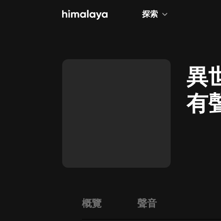
探索
全部
小說
異
個人成長
有
相聲評書
兒童
歷史
情感治愈
健康養生
商業財經
概覽
聲音
廣播劇