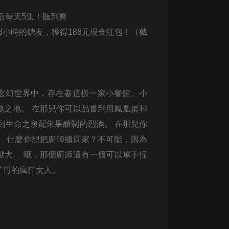
生命科學篇1-2·猴子警長科學探案記|
寶寶巴士科普
后每天5集！聽到爽
寶寶巴士
88小時的聽友，獲得188元現金紅包！（截
【新民間劇場】我的老千江湖｜ 有聲
的紫襟｜ 魔幻千手
有聲的紫襟
《夜色鋼琴曲》
玄幻世界中，存在著這樣一家小餐館。小
夜色鋼琴曲趙海洋
鶩之地。 在那兒你可以品嘗到用鳳凰蛋和
到生命之泉配朱果釀制的烈酒。 在那兒你
太荒吞天訣丨熱血玄幻丨紫襟領銜有
聲劇
。 什麼你想把廚師擄回家？不可能，因為
有聲的紫襟
獄犬。 哦，那個廚師還有一個可以單手捏
嫡女貴嫁 | 一刀蘇蘇團隊制作 | 古言
了胃的瘋狂女人。
宮鬥重生爽文 多人有聲劇
一刀蘇蘇
中國大案紀實 | 每日一驚案！真實案
件恐怖刑偵尚文
大舌頭尚文