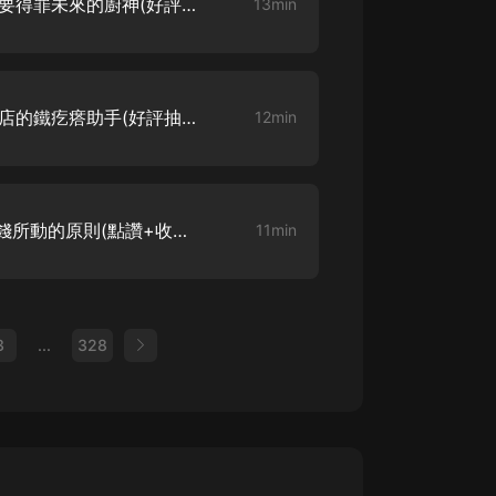
異世界的美食家 008 千萬不要得罪未來的廚神(好評抽獎，求訂閱點讚）
13min
異世界的美食家 009 方方小店的鐵疙瘩助手(好評抽獎，求訂閱點讚）
12min
異世界的美食家 010 不為金錢所動的原則(點讚+收藏/五星好評截圖發本集評論抽18.8
11min
3
...
328