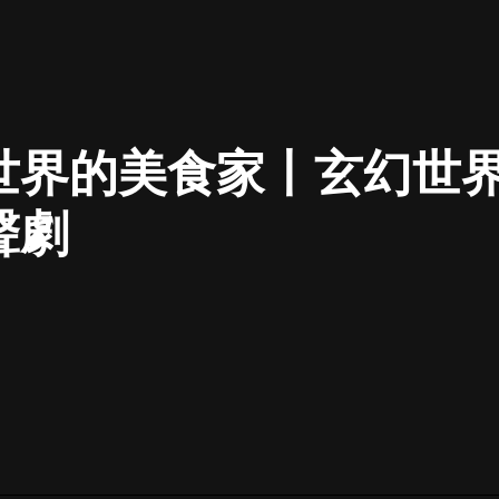
最佳女婿｜都市異能多人有聲劇｜一
種侃侃｜有聲小說
世界的美食家丨玄幻世
一種侃侃
米小圈上學記:一二三年級 | 暢銷出版
聲劇
物
米小圈
破壞者聯盟篇1-4季·猴子警長科學探
案記|寶寶巴士
寶寶巴士
大奉打更人丨頭陀淵領銜多人有聲
劇|暢聽全集|王鶴棣、田曦薇主演影
視劇原著|賣報小郎君
頭陀淵講故事
總有這樣的歌只想一個人聽