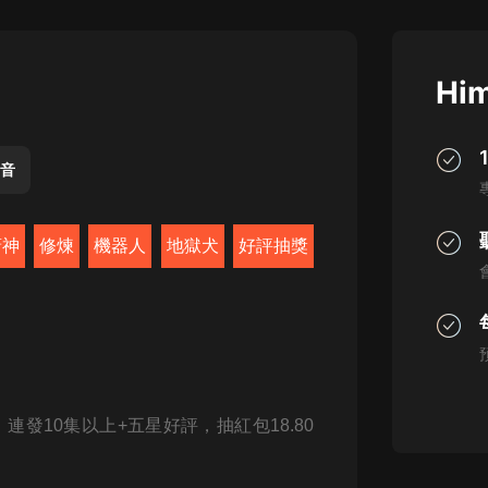
灰姑娘音樂
郭德綱於謙相聲全集
Him
德雲社郭德綱相聲VIP
安全警長啦咘啦哆·假期篇|新篇章加
更|寶寶巴士故事
聲音
寶寶巴士
凡人修仙傳|楊洋主演影視原著|薑廣
廚神
修煉
機器人
地獄犬
好評抽獎
濤配音多播版本
光合積木
摸金天師【第一季】（紫襟演播）
有聲的紫襟
無敵六皇子|爆笑穿越|無敵流皇子|安
連發10集以上+五星好評，抽紅包18.80
燃領銜有聲小說
安燃