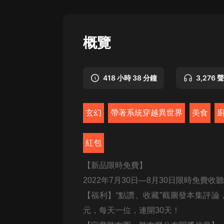
懸疑
科幻
概覽
好書精講
外語
418 小時 38 分鐘
3,276 
耽美
認知思維
玄幻
帶著系統穿越異世界
美食
人文
紅包
音樂
【新品限時免費】
粵語
2022年7月30日—8月30日限時免費收聽
頭條
【福利】“點讚、收藏”截圖發本集評論，
娛樂
元，每天一位，連開30天！