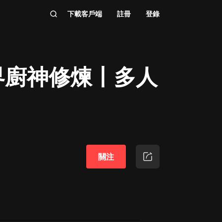
下載客戶端
註冊
登錄
界廚神修煉丨多人
關注