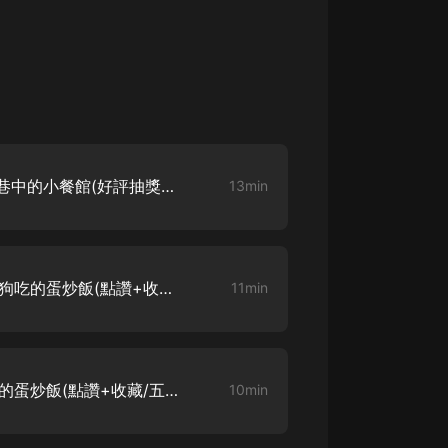
異世界的美食家 001 帝都小巷中的小餐館(好評抽獎，求訂閱點讚）
13min
異世界的美食家 002 給大黑狗吃的蛋炒飯(點讚+收藏/五星好評截圖發本集評論抽18.8
11min
異世界的美食家 003 會發光的蛋炒飯(點讚+收藏/五星好評截圖發本集評論抽18.8
10min