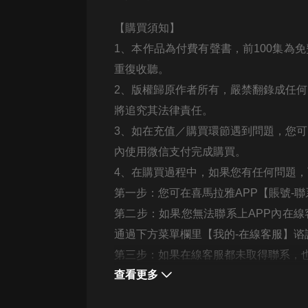
戲曲
【購買須知】
旅遊
1、本作品為付費有聲書，前100集為
免費專區
重復收聽。
暢銷書
2、版權歸原作者所有，嚴禁翻錄成任
其他
將追究其法律責任。
3、如在充值／購買環節遇到問題，您
內使用微信支付完成購買。
4、在購買過程中，如果您有任何問題
第一步：您可在喜馬拉雅APP【賬號-
第二步：如果您無法聯系上APP內在線
通過下方菜單欄里【我的-在線客服】谘
第三步：如果在線客服都未取得聯系，也可撥
查看更多