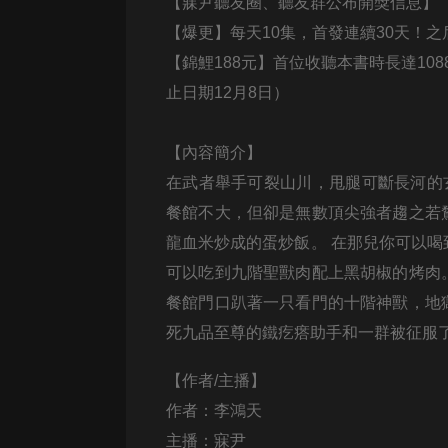
經典名著
【寐尹聽友圈、聽友群公布開獎信息】
【爆更】每天10集，首發連續30天！之
人物傳記
【錦鯉188元】首位收聽本書時長達10
電影
止日期12月8日）
生活
英語
【內容簡介】
在武者舉手可裂山川，甩腿可斷長河的
日語
餐館不大，但卻是無數頂尖強者趨之若
課程
龍血米炒成的蛋炒飯。 在那兒你可以喝
少兒教育
可以吃到九階聖獸肉配上黑胡椒的烤肉
餐館門口趴著一只看門的十階神獸，地
二次元
死九品至尊的鐵疙瘩助手和一群被征服
教育培訓
IT科技
【作者/主播】
作者：李鴻天
汽車
主播：寐尹