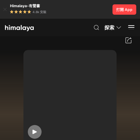
Himalaya-有聲書
打開 App
4.8k 安裝
探索