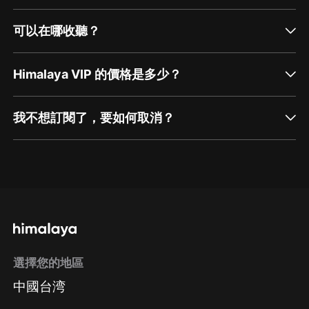
可以在哪收聽？
Himalaya VIP 的價格是多少？
我不想訂閱了，要如何取消？
通過網頁端訂閱如何取消？
點擊這裡
通過手機端訂閱如何取消？
選擇您的地區
Apple Store取消訂閱
中國台湾
方法
Google Play取消訂閱方法