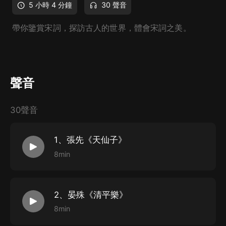
5 小時 4 分鐘
30 聲音
帶你鑒賞宋詞，探訪古人的世界，體會宋詞之美。
聲音
30聲音
1、張先《天仙子》
8min
2、晏殊《清平樂》
8min