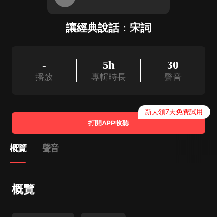
讓經典說話：宋詞
-
5h
30
播放
專輯時長
聲音
新人領7天免費試用
打開APP收聽
概覽
聲音
概覽