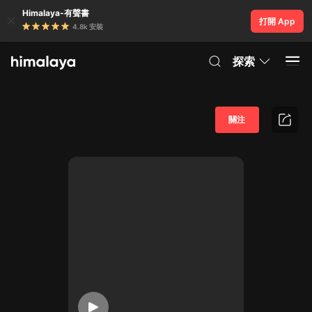
Himalaya-有聲書
打開 App
4.8k 安裝
探索
關注