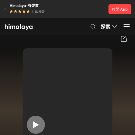
Himalaya-有聲書
打開 App
4.8k 安裝
探索