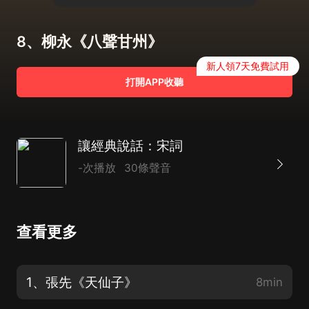
8、柳永《八聲甘州》
新人領7天免費試用
打開APP收聽
讓經典說話：宋詞
-次播放
30條聲音
查看更多
1、張先《天仙子》
8min