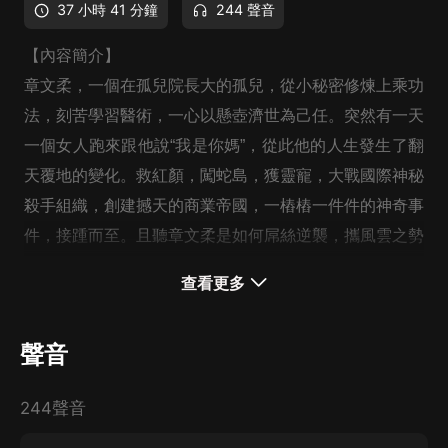
37 小時 41 分鐘
244 聲音
【內容簡介】
章文柔，一個在孤兒院長大的孤兒，從小秘密修煉上乘功
法，刻苦學習醫術，一心以懸壺濟世為己任。突然有一天
一個女人跑來跟他說“我是你媽”，從此他的人生發生了翻
天覆地的變化。救紅顏，闖蛇島，獲靈寵，大戰國際神秘
殺手組織，創建撼天的商業帝國，一樁樁一件件的神奇事
件，接踵而至。且聽章文柔是如何屌絲逆襲，攜風雲之勢
一路高歌猛進，翻手為雲覆手為雨......
查看更多
聲音
244聲音