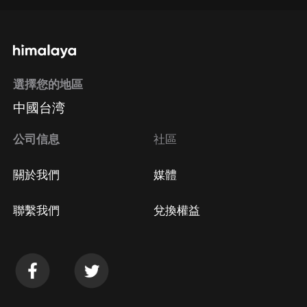
通過手機端訂閱如何取消？
選擇您的地區
Apple Store取消訂閱
中國台湾
方法
Google Play取消訂閱方法
公司信息
社區
關於我們
媒體
聯繫我們
兌換權益