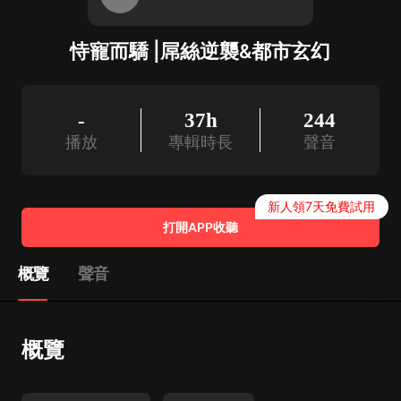
恃寵而驕 |屌絲逆襲&都市玄幻
-
37h
244
播放
專輯時長
聲音
新人領7天免費試用
打開APP收聽
概覽
聲音
概覽