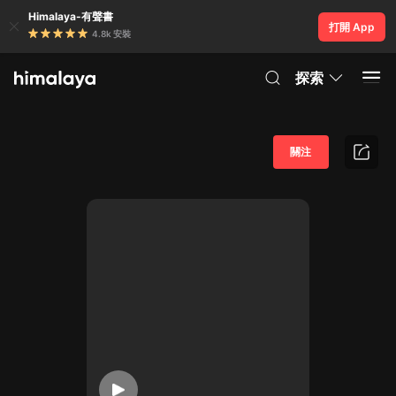
Himalaya-有聲書
打開 App
4.8k 安裝
探索
關注