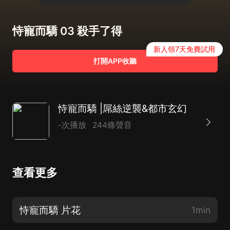
恃寵而驕 03 殺手了得
新人領7天免費試用
打開APP收聽
恃寵而驕 |屌絲逆襲&都市玄幻
-次播放
244條聲音
查看更多
恃寵而驕 片花
1min