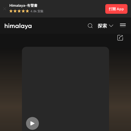
Himalaya-有聲書
打開 App
4.8k 安裝
探索