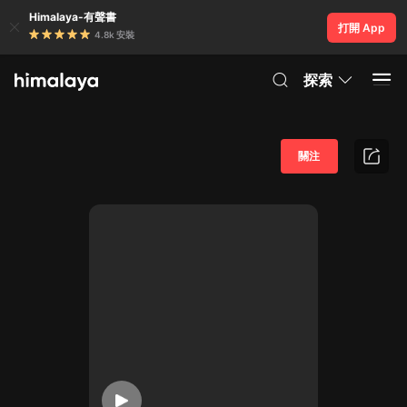
Himalaya-有聲書
打開 App
4.8k 安裝
探索
關注