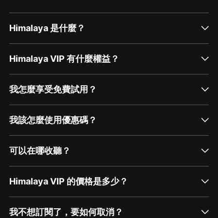
2、版權歸原作者所有，嚴禁翻錄成任何形式，嚴禁在任
何第三方平臺傳播，違者將追究其法律責任。
Himalaya 是什麼？
3、如在充值／購買環節遇到問題，您可通過頁面右上方
按鈕，將頁面分享至微信內使用微信支付完成購買。
Himalaya VIP 有什麼權益？
4、在購買過程中，如果您有任何問題，可以按以下步驟
谘詢在線客服：
我怎麼享受免費試用？
第一步：您可在喜馬拉雅APP【賬號-聯系客服】中谘詢
在線客服；
我該怎麼使用優惠碼？
第二步：如果您無法聯系上APP內在線客服，可關注
【喜馬拉雅APP】公眾號，通過下方菜單欄里【我的-在
線客服】谘詢在線客服；
可以在哪收聽？
第三步：如果在線客服都未取得聯系，也可撥打客服電
話：400-838-5616
Himalaya VIP 的價格是多少？
我不想訂閱了，要如何取消？