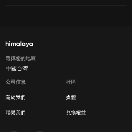
通過網頁端訂閱如何取消？
點擊這裡
通過手機端訂閱如何取消？
選擇您的地區
Apple Store取消訂閱
中國台湾
方法
Google Play取消訂閱方法
公司信息
社區
關於我們
媒體
聯繫我們
兌換權益