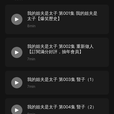
依晨要開心呀
_
紫襟劇社 飾 張安世
池訉 飾 朱高熾
我的姐夫是太子 第001集 我的姐夫是
陳生_紫襟劇社 飾 朱棣
太子【爆笑歷史】
曉洱_紫襟劇社 飾 太子妃
8min
霧封華_紫襟劇社 飾 張三
宣敬言 _紫襟劇社 飾 朱勇
我的姐夫是太子 第002集 重新做人
浪潮_紫襟劇社 飾 朱高煦
【訂閱滿分好評，抽年會員】
思逸 _紫襟劇社 飾 朱允文
7min
鴇哥哥a_紫襟劇社 飾 丘鬆
有聲工匠 飾 李希顏
三金_紫襟劇社 飾 楊士奇
我的姐夫是太子 第003集 豎子（1）
戚曉_紫襟劇社 飾 徐皇后/顧興祖
7min
軟軟_紫襟劇社 飾 懷慶公主
酒鯉_紫襟劇社 飾 陳文雅、徐欽
我的姐夫是太子 第004集 豎子（2）
樹袋熊_紫襟劇社 飾 宦官