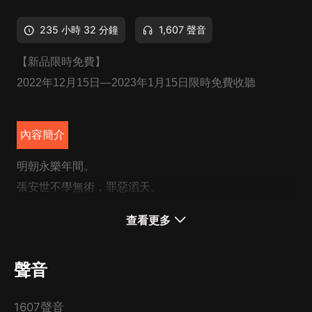
235 小時 32 分鐘
1,607 聲音
【新品限時免費】
2022年12月15日—2023年1月15日限時免費收聽
內容簡介
明朝永樂年間。
張安世不學無術，罪惡滔天。
他的姐夫是太子？噢，那没事了！
查看更多
CAST
聲音
有聲的紫襟 飾 徐輝祖
知一 飾 旁白
1607聲音