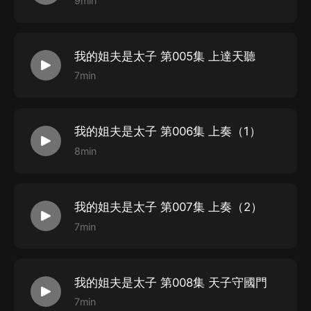
9min
正浩_紫襟劇社 飾 小宦官
呼呼哈哈波_紫襟劇社 飾 世賢 朱能
恬佳爸爸講故事 飾 胡儼 趙輝
我的姐夫是太子 第005集 上達天聽
央先生 飾 張軏
7min
燒刀 飾 李景隆
演員大鳳 飾 劉讓
蘇墨珝 飾 解縉
我的姐夫是太子 第006集 上奏（1）
偏心濤 飾 紀綱
8min
橫先生的夜晚 飾 許太醫
月半革力 飾 姚廣孝
我的姐夫是太子 第007集 上奏（2）
愛吃魚 飾 朱㰘
7min
提莫 飾 朱桂
我聲我在 飾 陳乾
帝繁音 飾 韋氏
我的姐夫是太子 第008集 天子守國門
7min
STAFF