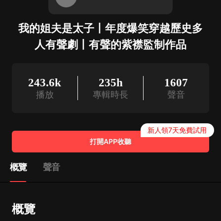
我的姐夫是太子丨年度爆笑穿越歷史多
人有聲劇丨有聲的紫襟監制作品
243.6k
235h
1607
播放
專輯時長
聲音
新人領7天免費試用
打開APP收聽
概覽
聲音
概覽