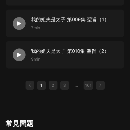
出品：喜馬拉雅
作者：上山打老虎額
我的姐夫是太子 第009集 聖旨（1）
監制：有聲的紫襟
7min
項目統籌：劉依
項目審編：余宇婷
我的姐夫是太子 第010集 聖旨（2）
運營策劃：余桂華 王朔
9min
配音導演：鴇哥哥
a
后期：休迦、北寒
畫本：智圓
1
2
3
...
161
對軌/終審：清糖
購買須知
1、本作品為付費有聲書，前60集為免費試聽，購買成功
常見問題
后，即可收聽。