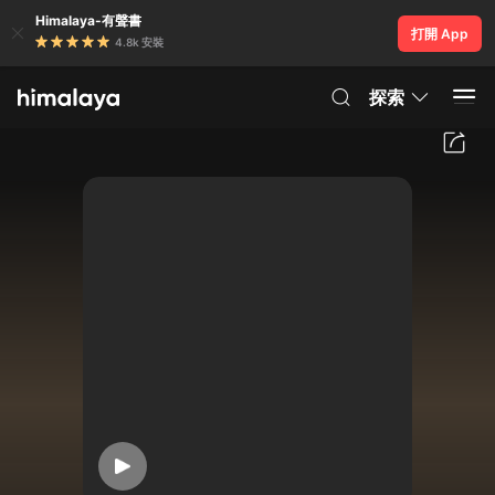
Himalaya-有聲書
打開 App
4.8k 安裝
探索