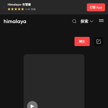
Himalaya-有聲書
打開 App
4.8k 安裝
探索
關注