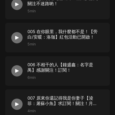
關注不迷路喲！
寫在上架前：本劇的CV們基本都是新人，但是錄制都非常給力，
為了演繹能夠出彩，認真揣摩角色！不巧趕上最近YQ爆發，CV
5min
們還有制作團隊的成員基本都中了，錄制和制作工作異常艱難，
還希望各位聽眾小可耐們能夠喜歡並支持我們，喜歡這部劇~多
多評論互動哈~讓我們知道你們都在！在此先謝謝小可耐們的支
005 在你眼里，我什麼都不是！【旁
持和喜歡啦~歡迎多多參與聽書福利活動，訂閱關注評論追劇有
白/安暖：洛珈】紅包活動已開啟！
機會獲得現金紅包呦~咱有聽友群（不催更！想催更也不是不可
5min
以（bushi）），歡迎加入一起聊聊天、聊聊劇，不定期還有隨機
小福利掉落喲！希望小可耐們在特殊時期平安健康，陽敵、陽
康、陽過！吃好喝好玩好聽好！順順利利過個好年！
006 不相干的人【鐘盛鑫：名字是
禺】感謝關注！訂閱！
6min
007 原來你還記得我是你妻子【淩
菲：屠蘇小魚】求訂閱！關注！月
票！
4min