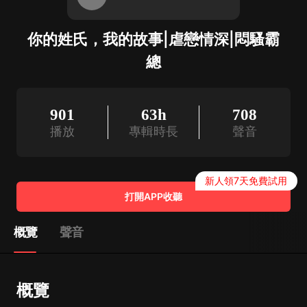
你的姓氏，我的故事|虐戀情深|悶騷霸
總
901
63h
708
播放
專輯時長
聲音
新人領7天免費試用
打開APP收聽
概覽
聲音
概覽