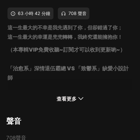
63 小時 42 分鐘
708 聲音
這一生最大的不幸是我先遇到了你，但卻錯過了你；
這一生最大的幸運是兜兜轉轉，我終究還能擁抱你！
（本專輯VIP免費收聽~訂閱才可以收到更新喲~）
「治愈系」深情退伍霸總 VS 「致鬱系」缺愛小設計
師
雙C 1V1
…全程……飆車？！
查看更多
虐甜虐甜HE！還有多對副線CP待解鎖~
聲音
（咱就說，遇到渣渣呢，該斷就得斷，
人生的轉角，永遠無法預測會遇見誰，
708聲音