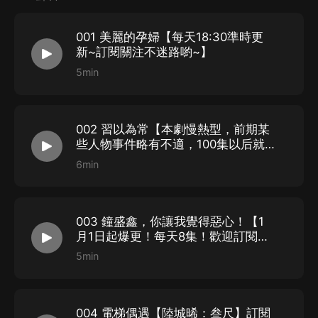
也許不小心撞到一個對的TA也說不定！）
（PS 就算没有，咱獨自瀟灑也行！）
001 美麗的孕婦【每天18:30準時更
【作者】
陌曲寒
新~訂閱關注不迷路喲~】
作品包括：《你的姓氏，我的故事》、《半路婚情》、
5min
《高高在下》、《她來時滿身是月》、《萬千殊途,你是
歸途》、《過妻不候》等等。陌曲寒所寫的小說情節跌宕
起伏、扣人心弦。
002 習以為常【本劇慢熱型，前期某
些人物事件略有不適，100集以后就
※
更新頻率
※
好了】
6min
2022年12月27日起 首發15集，
慶元旦2023年1月1日開始，每天8集爆更，連播7天，
1月8日起，恢復正常更新~不定期爆更！
003 鐘盛鑫，你讓我覺得惡心！【1
※
聽書福利
※
月1日起爆更！每天8集！歡迎訂閱收
聽！】
詳見最下方海報！
5min
004 電梯偶遇【陸城晞：叁尺】訂閱
哇！小可耐看到這兒啦~mua
！mua！mua！