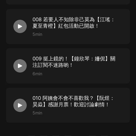
008 若要人不知除非己莫為【江瑤：
夏至青橙】紅包活動已開啟！
5min
009 挺上鏡的！【鐘欣琴：姍伲】關
注訂閱不迷路喲！
6min
010 阿姨會不會不喜歡我？【阮煜：
昊焱】感謝月票！歡迎討論劇情！
5min