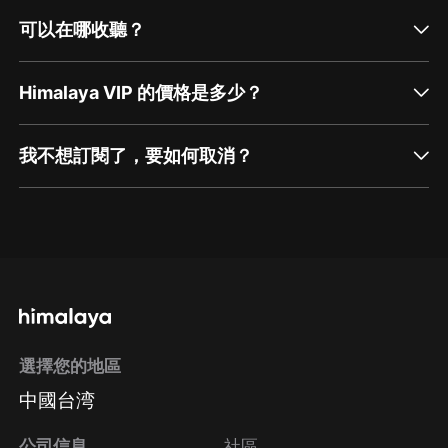
可以在哪收聽？
Himalaya VIP 的價格是多少？
我不想訂閱了，要如何取消？
通過網頁端訂閱如何取消？
點擊這裡
通過手機端訂閱如何取消？
選擇您的地區
Apple Store取消訂閱
中國台湾
方法
Google Play取消訂閱方法
公司信息
社區