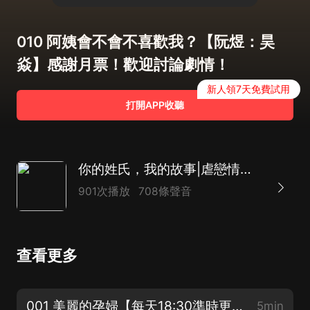
010 阿姨會不會不喜歡我？【阮煜：昊
焱】感謝月票！歡迎討論劇情！
新人領7天免費試用
打開APP收聽
你的姓氏，我的故事|虐戀情深|悶騷霸總
901次播放
708條聲音
查看更多
001 美麗的孕婦【每天18:30準時更新~訂閱關注不迷路喲~】
5min