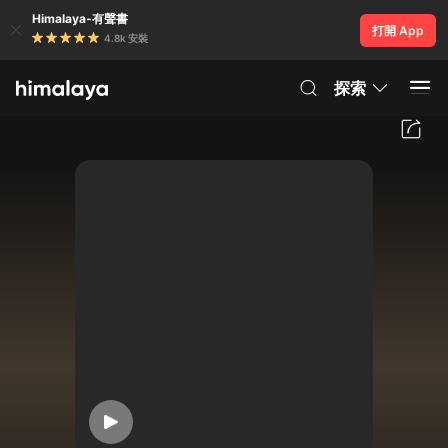
Himalaya-有聲書
打開 App
4.8k 安裝
探索