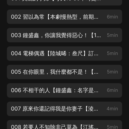
002 習以為常【本劇慢熱型，前期某些人物事件略有不適，100集以后就好了】
6min
003 鐘盛鑫，你讓我覺得惡心！【1月1日起爆更！每天8集！歡迎訂閱收聽！】
5min
004 電梯偶遇【陸城晞：叁尺】訂閱關注不迷路喲！
5min
005 在你眼里，我什麼都不是！【旁白/安暖：洛珈】紅包活動已開啟！
5min
006 不相干的人【鐘盛鑫：名字是禺】感謝關注！訂閱！
6min
007 原來你還記得我是你妻子【淩菲：屠蘇小魚】求訂閱！關注！月票！
4min
008 若要人不知除非己莫為【江瑤：夏至青橙】紅包活動已開啟！
5min