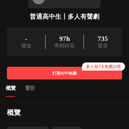
普通高中生丨多人有聲劇
-
97h
735
播放
專輯時長
聲音
新人領7天免費試用
打開APP收聽
概覽
聲音
概覽