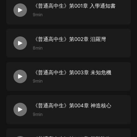
《普通高中生》第001章 入學通知書
按鈕，將頁面分享至微信內使用微信支付完成購買。
9min
4、在購買過程中，如果您有任何問題，可以按以下步驟
谘詢在線客服：
第一步：您可在喜馬拉雅APP【賬號-聯系客服】中谘詢
《普通高中生》第002章 汨羅灣
在線客服；
8min
第二步：如果您無法聯系上APP內在線客服，可關注
【喜馬拉雅APP】公眾號，通過下方菜單欄里【我的-在
線客服】谘詢在線客服；
《普通高中生》第003章 未知危機
第三步：如果在線客服都未取得聯系，也可撥打客服電
9min
話：400-838-5616
《普通高中生》第004章 神造核心
9min