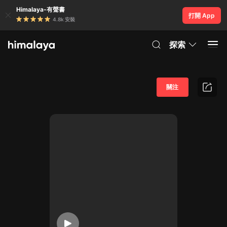
Himalaya-有聲書
打開 App
4.8k 安裝
探索
關注