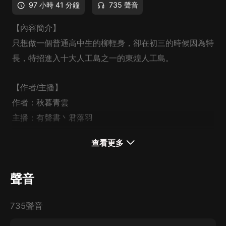
97 小時 41 分鐘
735 聲音
【內容簡介】
只想做一個普通高中生的柳輕身，卻在初三的時候因為特
長，特招進入十大人工島之一的東煌人工島。
【作者/主播】
作者：秋暮青雲
主播：有聲書丶君落羽
查看更多
【購買須知】
1、本作品為付費有聲書，前40集為免費試聽，購買成功
聲音
后，即可收聽。
2、版權歸原作者所有，嚴禁翻錄成任何形式，嚴禁在任
735聲音
何第三方平臺傳播，違者將追究其法律責任。
3、如在充值／購買環節遇到問題，您可通過頁面右上方