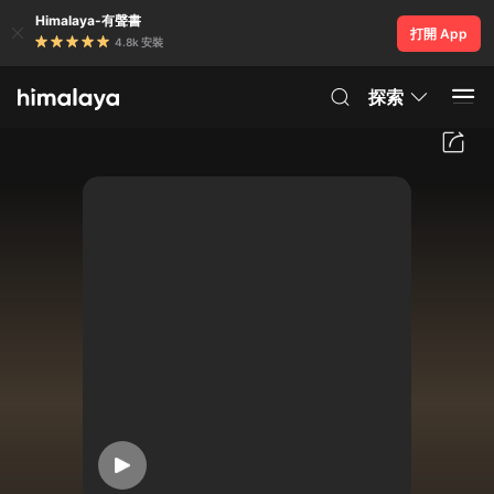
Himalaya-有聲書
打開 App
4.8k 安裝
探索