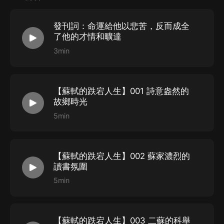
品，與生而俱來，由生活中之遭遇而顯示其形態。正如蘇
發刊詞：命運給他以悲苦，反而成全
東坡在潮州韓文公廟碑中所說：“浩然之氣，不依形而
了他的才情和曠達
立，不恃力而行，不待生而存，不隨死而亡矣。故在天為
3min
星辰，在地為河獄，幽則為鬼神，而明則復為人。此理之
常，無足怪者。”
【蘇軾的跌宕人生】001 詩意盎然的
故鄉時光
5min
【蘇軾的跌宕人生】002 蘇家濃烈的
讀書氛圍
5min
【蘇軾的跌宕人生】003 二蘇的科舉