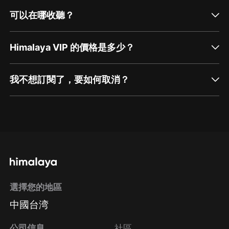
可以在哪收聽？
Himalaya VIP 的價格是多少？
我不想訂閱了，要如何取消？
通過網頁端訂閱如何取消？
點擊這裡
通過手機端訂閱如何取消？
選擇您的地區
Apple Store取消訂閱
中國台湾
方法
Google Play取消訂閱方法
公司信息
社區