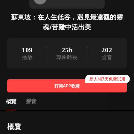
蘇東坡：在人生低谷，遇見最達觀的靈
魂/苦難中活出美
109
25h
202
播放
專輯時長
聲音
新人領7天免費試用
打開APP收聽
概覽
聲音
概覽