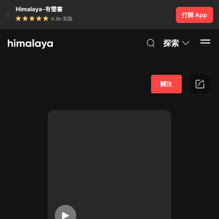
Himalaya-有聲書
打開 App
4.8k 安裝
探索
關注