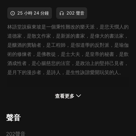
25 小時 24 分鐘
202 聲音
林語堂說蘇東坡是一個秉性難改的樂天派，是悲天憫人的
道德家，是散文作家，是新派的畫家，是偉大的書法家，
是釀酒的實驗者，是工程師，是假道學的反對派，是瑜伽
術的修煉者，是佛教徒，是士大夫，是皇帝的秘書，是飲
酒成性者，是心腸慈悲的法官，是政治上的堅持己見者，
是月下的漫步者，是詩人，是生性詼諧愛開玩笑的人。
但是這還不足以道出蘇東坡的全部。
一句“問汝平生功
查看更多
業，黃州惠州儋州”可以說是蘇東坡一生最好的總結。由
一般世俗的看法衡量，蘇東坡畢生坎坷多舛。“黃州惠州
聲音
儋州”是自嘲，也是他一生的寫照。
202聲音
人的生活也就是心靈的生活，這種力量形成人的事業人