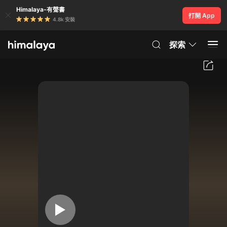
Himalaya-有聲書
打開 App
4.8k 安裝
探索