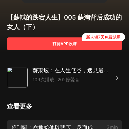
【蘇軾的跌宕人生】005 蘇洵背后成功的
女人（下）
新人領7天免費試用
打開APP收聽
蘇東坡：在人生低谷，遇見最達觀的靈魂/苦難中活出美
109次播放
202條聲音
查看更多
發刊詞：命運給他以悲苦，反而成全了他的才情和曠達
3min