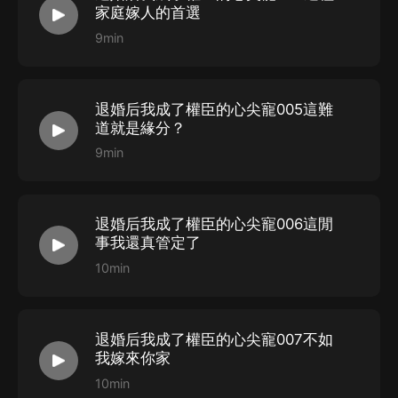
只有他知道，從醒來的那一刻開始，小媳婦就是他此生的
家庭嫁人的首選
第二步：如果您無法聯系上APP內在線客服，可關注
救贖。
9min
【喜馬拉雅APP】公眾號，通過下方菜單欄里【我的-在
線客服】谘詢在線客服；
第三步：如果在線客服都未取得聯系，也可撥打客服電
退婚后我成了權臣的心尖寵005這難
道就是緣分？
話：400-838-5616
9min
退婚后我成了權臣的心尖寵006這閒
事我還真管定了
10min
退婚后我成了權臣的心尖寵007不如
我嫁來你家
10min