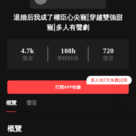
退婚后我成了權臣心尖寵|穿越雙強甜
寵|多人有聲劇
4.7k
108h
720
播放
專輯時長
聲音
新人領7天免費試用
打開APP收聽
概覽
聲音
概覽