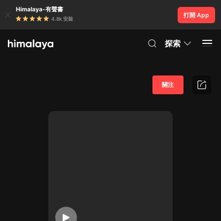
Himalaya-有聲書
打開 App
4.8k 安裝
探索
關注