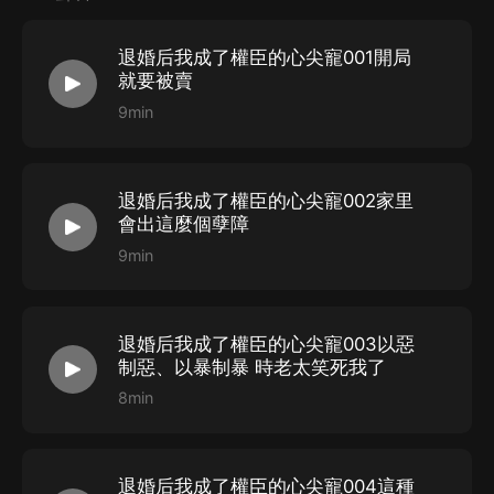
才當媳婦。
時卿落看著蕭秀才家軟弱的娘、柔弱的妹妹和乖巧的弟
退婚后我成了權臣的心尖寵001開局
【作者/主播】
弟，滿意的摸摸下巴，以后你們都歸我罩著了。
就要被賣
作者：藍白格子
從此擔負起了養家活口的重任，種植養殖一把抓，帶著全
9min
主播：微涼有愛
家去致富，一不小心成了全國首富。
蕭寒崢一醒來。
【購買須知】
退婚后我成了權臣的心尖寵002家里
原本溺水而亡的弟弟活蹦亂跳，妹妹依舊在家，為了賺錢
會出這麼個孽障
1、本作品為付費有聲書，購買成功后，即可收聽。
買藥進深山被野獸咬死的娘親還活著。
9min
2、版權歸原作者所有，嚴禁翻錄成任何形式，嚴禁在任
關鍵是一覺醒來，他還多了個能干的小媳婦。
何第三方平臺傳播，違者將追究其法律責任。
上到親娘下到弟弟妹妹，全對這個小媳婦依賴喜愛無比。
3、如在充值／購買環節遇到問題，您可通過頁面右上方
他看著小媳婦：“你養家活口，那我干什麼？”
退婚后我成了權臣的心尖寵003以惡
按鈕，將頁面分享至微信內使用微信支付完成購買。
小媳婦：“你負責貌美如花，考科舉當官給我當靠山。”
制惡、以暴制暴 時老太笑死我了
4、在購買過程中，如果您有任何問題，可以按以下步驟
8min
蕭寒崢早就冰冷的心一下活了，“好！”
谘詢在線客服：
從此以后擼起袖子就是干，從個小秀才，一路走到了最風
第一步：您可在喜馬拉雅APP【賬號-聯系客服】中谘詢
光霽月有勢的權臣。
退婚后我成了權臣的心尖寵004這種
在線客服；