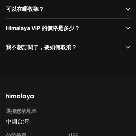
可以在哪收聽？
Himalaya VIP 的價格是多少？
我不想訂閱了，要如何取消？
通過網頁端訂閱如何取消？
點擊這裡
通過手機端訂閱如何取消？
選擇您的地區
Apple Store取消訂閱
中國台湾
方法
Google Play取消訂閱方法
公司信息
社區