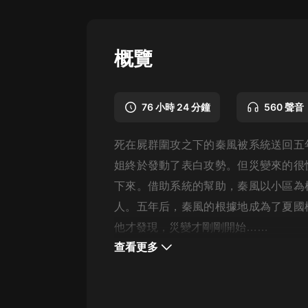
懸疑
科幻
概覽
好書精講
外語
76 小時 24 分鐘
560 聲音
耽美
死在屍群圍攻之下的秦風被系統送回五
認知思維
姐終於發動了表白攻勢。但災變來的很
人文
下來。借助系統的幫助，秦風以小區為
音樂
人。五年后，秦風的根據地成為了夏國
他才發現，災變才剛剛開始……
粵語
查看更多
頭條
娛樂