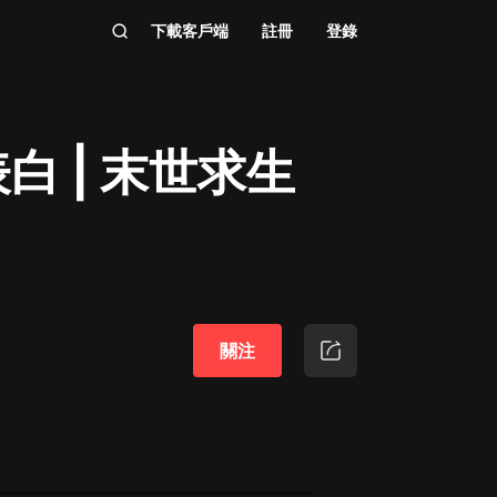
下載客戶端
註冊
登錄
 | 末世求生
關注