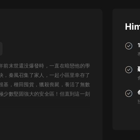
灰姑娘音樂
郭德綱於謙相聲全集
Him
德雲社郭德綱相聲VIP
安全警長啦咘啦哆·假期篇|新篇章加
更|寶寶巴士故事
寶寶巴士
年前末世還没爆發時，一直在暗戀他的學
凡人修仙傳|楊洋主演影視原著|薑廣
濤配音多播版本
快，秦風召集了家人，一起小區里幸存了
光合積木
根基，種田囤貨，獵殺喪屍，養活了無數
極少數堅固強大的安全區！但直到這一刻
摸金天師【第一季】（紫襟演播）
有聲的紫襟
無敵六皇子|爆笑穿越|無敵流皇子|安
燃領銜有聲小說
安燃