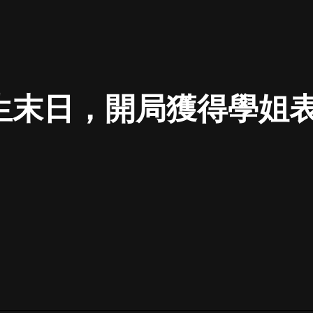
最佳女婿｜都市異能多人有聲劇｜一
種侃侃｜有聲小說
生末日，開局獲得學姐表白
一種侃侃
米小圈上學記:一二三年級 | 暢銷出版
物
米小圈
破壞者聯盟篇1-4季·猴子警長科學探
案記|寶寶巴士
寶寶巴士
大奉打更人丨頭陀淵領銜多人有聲
劇|暢聽全集|王鶴棣、田曦薇主演影
視劇原著|賣報小郎君
頭陀淵講故事
總有這樣的歌只想一個人聽