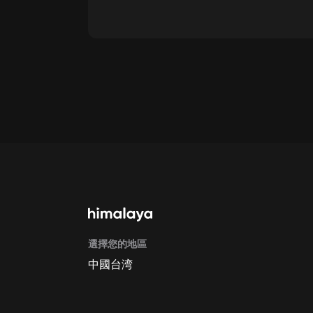
通過網頁端訂閱如何取消？
點擊這裡
通過手機端訂閱如何取消？
Apple Store取消訂閱方法
G
選擇您的地區
中國台湾