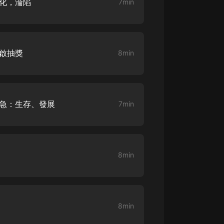
大化，淪陷
7min
大秦：不裝了，你爹我是秦始皇丨爆
笑穿越丨伍壹劇社多人劇|趙家繼承
人秦朝
伍壹劇社
開啟抽獎
8min
詭秘之主 | 多人有聲劇丨同名動畫原
著 | 西幻克蘇魯 | 烏賊作品
8082Audio
重生1980：開局迎娶姐姐閨蜜丨頭
之急：生存、發展
7min
陀淵領銜丨重生八零丨精品多人有聲
劇
頭陀淵講故事
成何體統丨雙穿反套路爆笑爽文丨冷
月淺淺&倔強的小紅丨精品多人有聲
8min
劇
o冷月淺淺o
8min