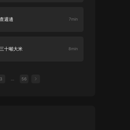
搜查週邊
7min
：三十噸大米
8min
3
...
56