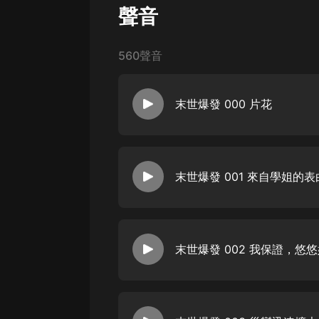
經典名著
聲音
人物傳記
電影
560聲音
生活
末世爆發 000 片花
英語
日語
課程
末世爆發 001 來自學姐的表
少兒教育
二次元
教育培訓
末世爆發 002 我保證，悠
IT科技
汽車