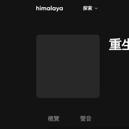
探索
全部
小說
重
個人成長
相聲評書
兒童
歷史
情感治愈
健康養生
商業財經
概覽
聲音
廣播劇