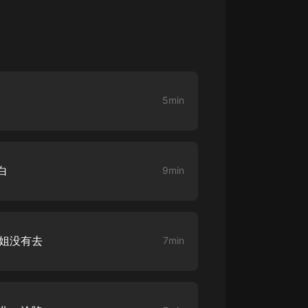
生命科學篇1-2·猴子警長科學探案記|
寶寶巴士科普
寶寶巴士
【新民間劇場】我的老千江湖｜ 有聲
的紫襟｜ 魔幻千手
有聲的紫襟
5min
《夜色鋼琴曲》
夜色鋼琴曲趙海洋
太荒吞天訣丨熱血玄幻丨紫襟領銜有
白
9min
聲劇
有聲的紫襟
嫡女貴嫁 | 一刀蘇蘇團隊制作 | 古言
宮鬥重生爽文 多人有聲劇
悠姐没有去
7min
一刀蘇蘇
中國大案紀實 | 每日一驚案！真實案
件恐怖刑偵尚文
大舌頭尚文