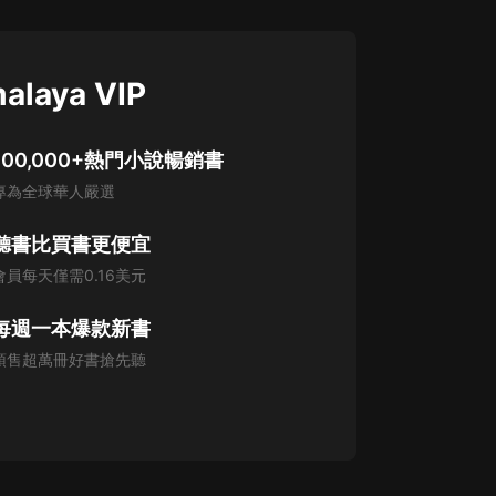
alaya VIP
100,000+熱門小說暢銷書
專為全球華人嚴選
聽書比買書更便宜
會員每天僅需0.16美元
每週一本爆款新書
預售超萬冊好書搶先聽