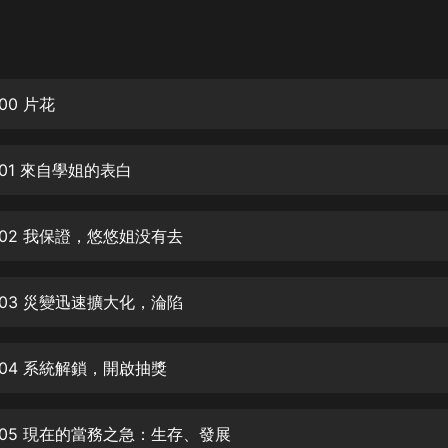
灰姑娘音樂
郭德綱於謙相聲全集
德雲社郭德綱相聲VIP
00 片花
安全警長啦咘啦哆·假期篇|新篇章加
更|寶寶巴士故事
01 來自學姐的表白
寶寶巴士
凡人修仙傳|楊洋主演影視原著|薑廣
濤配音多播版本
002 我保證，悠悠姐没有去
光合積木
003 災變迅速擴大化，淪陷
摸金天師【第一季】（紫襟演播）
有聲的紫襟
004 系統解鎖，開啟抽獎
無敵六皇子|爆笑穿越|無敵流皇子|安
燃領銜有聲小說
安燃
005 現在的當務之急：生存、發展