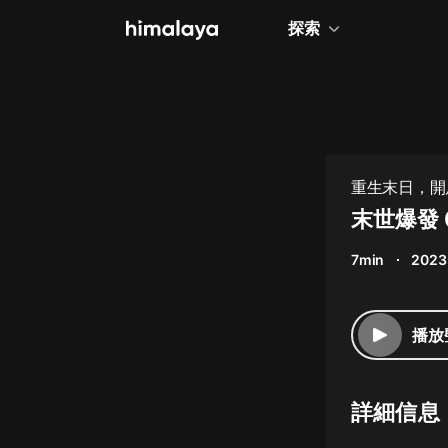
探索
全部
小說
個人成長
重生末日，開
相聲評書
末世爆發 
兒童
7min
2023
歷史
情感治愈
播放
健康養生
商業財經
詳細信息
廣播劇