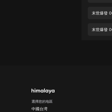
經典名著
人物傳記
末世爆發 0
電影
生活
末世爆發 0
英語
日語
課程
少兒教育
二次元
教育培訓
IT科技
選擇您的地區
汽車
中國台湾