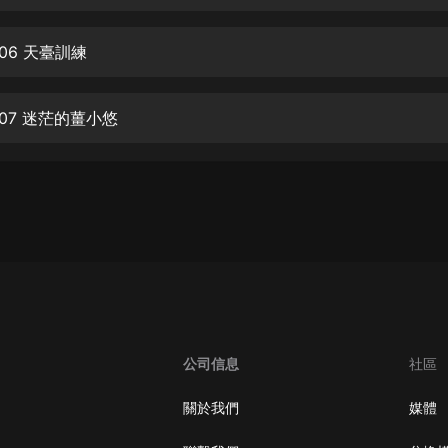
生命科學篇1-2·猴子警長科學探案記|
寶寶巴士科普
寶寶巴士
06 天臺訓練
【新民間劇場】我的老千江湖｜ 有聲
的紫襟｜ 魔幻千手
07 迷茫的薑小悠
有聲的紫襟
《夜色鋼琴曲》
夜色鋼琴曲趙海洋
太荒吞天訣丨熱血玄幻丨紫襟領銜有
聲劇
有聲的紫襟
嫡女貴嫁 | 一刀蘇蘇團隊制作 | 古言
宮鬥重生爽文 多人有聲劇
公司信息
社區
一刀蘇蘇
中國大案紀實 | 每日一驚案！真實案
關於我們
媒體
件恐怖刑偵尚文
大舌頭尚文