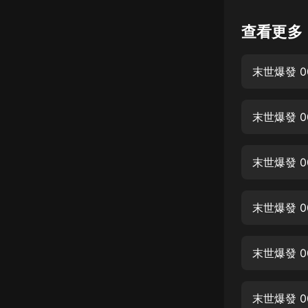
懸疑
查看更多
科幻
末世爆發 0
好書精講
外語
末世爆發 0
耽美
認知思維
末世爆發 
人文
音樂
末世爆發 
粵語
末世爆發 
頭條
娛樂
末世爆發 