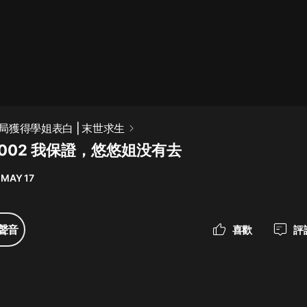
最佳女婿｜都市異能多人有聲劇｜一
種侃侃｜有聲小說
一種侃侃
米小圈上學記:一二三年級 | 暢銷出版
局獲得學姐表白 | 末世求生
物
002 我保證，悠悠姐没有去
米小圈
 MAY 17
破壞者聯盟篇1-4季·猴子警長科學探
案記|寶寶巴士
寶寶巴士
聲音
喜歡
評
大奉打更人丨頭陀淵領銜多人有聲
劇|暢聽全集|王鶴棣、田曦薇主演影
視劇原著|賣報小郎君
頭陀淵講故事
總有這樣的歌只想一個人聽