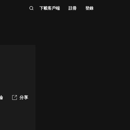
下載客戶端
註冊
登錄
論
分享