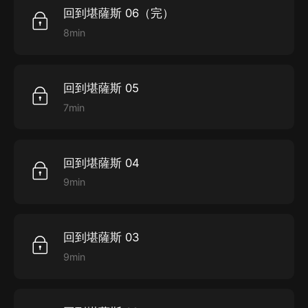
回到堪薩斯 06（完）
動性的完美結合，突出培養學習的興趣愛好，讓閱讀成為
本書是一個長篇童話故事，主人公是一位小姑娘，名
8min
廣大青少年的快樂享受。
字叫多蘿茜。她抱著一只小狗，和她的亨利叔叔、艾姆嬸
嬸生活在堪薩斯州大草原的中部。因為一次龍卷風，她和
回到堪薩斯 05
她的小
7min
狗被卷到一個奇怪的世界。
故事圍繞奧茲國歷史，講述了多蘿茜在奧茲國和獅
子、機器人、稻草人追尋智慧、善心和勇氣的歷險故事。
回到堪薩斯 04
在路上，多蘿茜遇到了“没有腦的稻草人”“没有心的鐵皮樵
9min
夫”“没有膽子的獅子”，他們成了朋友，為了實現各自的心
願，互相幫助，攜手合作，歷儘艱險，遇到許多稀奇古怪
回到堪薩斯 03
的事情。
9min
最后，稻草人成為翡翠城的首領；鐵皮樵夫成了威奇
國的領導者；獅子成了森林之王；多蘿茜和她的小狗回到
了家里。