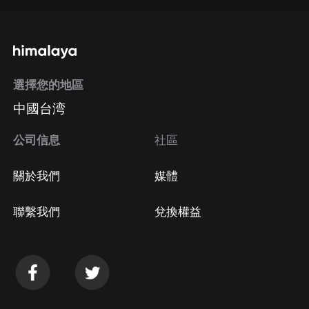
通過手機端訂閱如何取消？
選擇您的地區
Apple Store取消訂閱
中國台湾
方法
Google Play取消訂閱方法
公司信息
社區
關於我們
媒體
聯繫我們
兌換權益