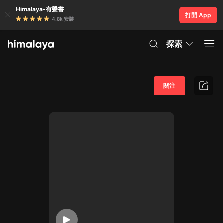
Himalaya-有聲書
打開 App
4.8k 安裝
探索
關注