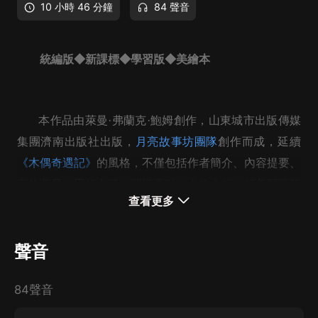
10 小時 46 分鐘
84 聲音
統編版◆新課標◆學習版◆美繪本
本作品由萊曼·弗蘭克·鮑姆創作，山東城市出版傳媒
集團濟南出版社出版，
月亮故事坊團隊
創作而成，延續
《木偶奇遇記》
的風格，不僅包括作者簡介、內容提要、
寫作背景、思想內涵、閱讀要點、人物介紹、精美配圖等
查看更多
內容，還根據內容和形式的適宜性和必要性，在每一篇章
配設有精彩導讀、內容點評以及詞語成語大全、作文素材
聲音
寶庫、思考與發現、讀賞感悟和趣味拓展閱讀等訓練專欄
專題。在全書最后還配設了相應名家名作的名言妙語、讀
84聲音
內容提要：
后感、好詞好句好段、知識互動大會等專欄專題，以實現
閱讀性、趣味性、知識性、解構性、指導性、啟迪性、互