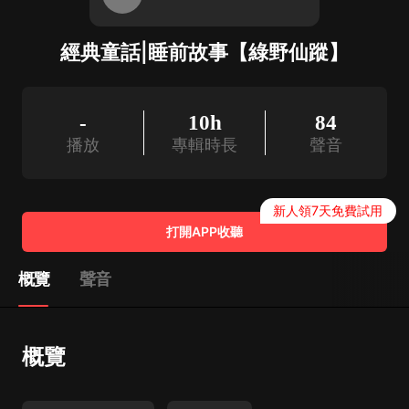
經典童話|睡前故事【綠野仙蹤】
-
10h
84
播放
專輯時長
聲音
新人領7天免費試用
打開APP收聽
概覽
聲音
概覽