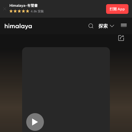
Himalaya-有聲書
打開 App
4.8k 安裝
探索