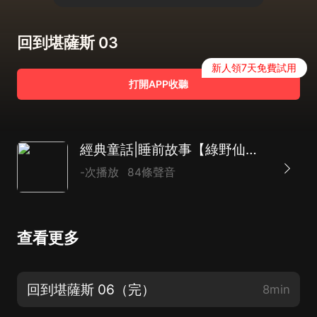
回到堪薩斯 03
新人領7天免費試用
打開APP收聽
經典童話|睡前故事【綠野仙蹤】
-次播放
84條聲音
查看更多
回到堪薩斯 06（完）
8min