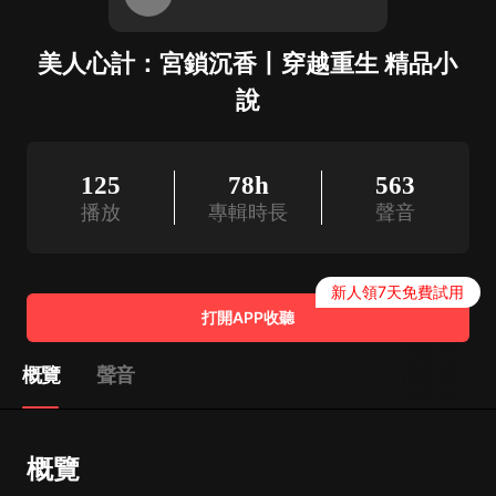
美人心計：宮鎖沉香丨穿越重生 精品小
說
125
78h
563
播放
專輯時長
聲音
新人領7天免費試用
打開APP收聽
概覽
聲音
概覽