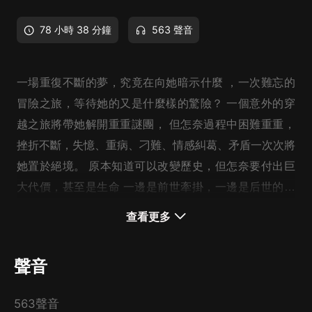
78 小時 38 分鐘
563 聲音
一場重復不斷的夢，究竟在向她暗示什麼 ，一次難忘的
冒險之旅，等待她的又是什麼樣的驚險？ 一個意外的穿
越之旅將帶她解開重重謎團， 但怎奈過程中困難重重，
挫折不斷，失憶、重病、刁難、情感糾葛、矛盾一次次將
她置於絕境。 原本知道可以改變歷史，但怎奈要付出巨
大代價，甚至是生命 一邊是前世牽掛，一邊是后世的責
任 她該如何抉擇......
查看更多
聲音
563聲音