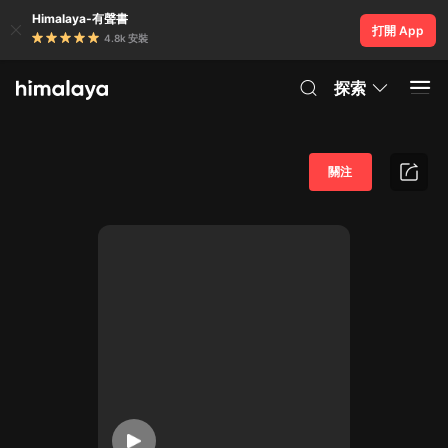
Himalaya-有聲書
打開 App
4.8k 安裝
探索
關注