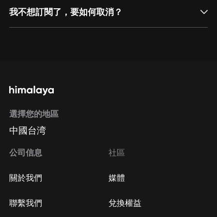
我不想訂閱了，要如何取消？
通過網頁端訂閱如何取消？
點擊這裡
通過手機端訂閱如何取消？
選擇您的地區
Apple Store取消訂閱
中國台湾
方法
Google Play取消訂閱方法
公司信息
社區
關於我們
媒體
聯繫我們
兌換權益