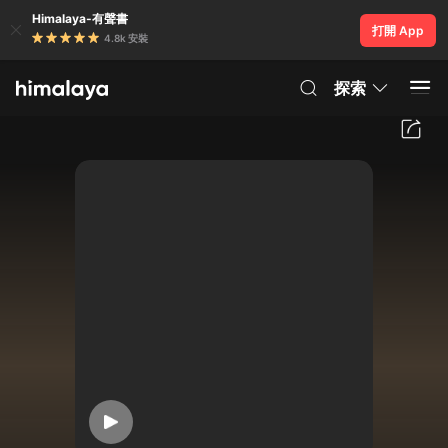
Himalaya-有聲書
打開 App
4.8k 安裝
探索