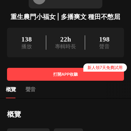
重生農門小福女 | 多播爽文 種田不憋屈
138
22h
198
播放
專輯時長
聲音
新人領7天免費試用
打開APP收聽
概覽
聲音
概覽