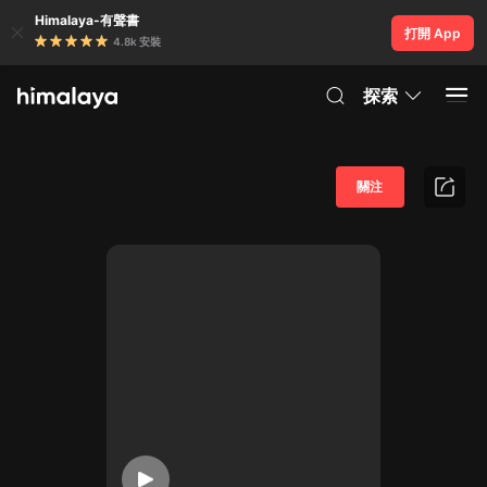
Himalaya-有聲書
打開 App
4.8k 安裝
探索
關注